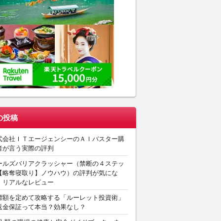
の投稿
式会社ＩＴエージェンシーのＡＩバスター購
者が言う実際の評判
ールズバリアクラッシャー（禁断の４ステッ
【略奪寝取り】ノウハウ）の評判が気にな
。リアルなレビュー
標額を定めて攻略する「ルーレット投資術」
返金保証って本当？効果なし？