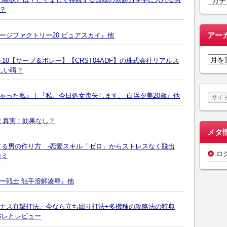
テ
？
ゴ
リ
アー
ージファクトリー20 ピュアスカイ』他
ー
ア
 08～10【サーブ＆ボレー】【CRST04ADF】の株式会社リアルス
ー
怪しい噂？
カ
イ
ゃった私』｜『私、今日処女喪失します。 白浜夕美20歳』他
ブ
噂と真実！効果なし？
メタ
てる男の作り方 -恋愛スキル「ゼロ」からストレスなく脱出
ロ
コミ
ー戦士 触手溶解凌辱』他
ボーナス直撃打法。今なら立ち回り打法+多機種の攻略法の特典
バレとレビュー