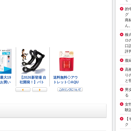
的
グ
商
ん
株
ロ
口
評
復
高
り
と
男
る
女
験
【
ク