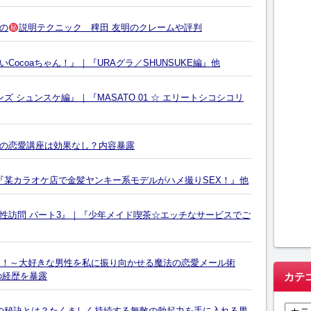
３の
説明テクニック 稗田 友明のクレームや評判
ocoaちゃん！』｜『URAグラ／SHUNSUKE編』他
 シュンスケ編』｜『MASATO 01 ☆ エリートシコシコリ
の恋愛講座は効果なし？内容暴露
編』｜『某カラオケ店で金髪ヤンキー系モデルがハメ撮りSEX！』他
性訪問 パート3』｜『少年メイド喫茶☆エッチなサービスでご
ラム！～大好きな男性を私に振り向かせる魔法の恋愛メール術
カテ
の経歴を暴露
カ
の秘訣とは？たくましく持続する無敵の勃起力を手に入れる男