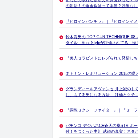
の朝活！の返金保証って本当？効果なし
『ヒロインパンチラ』｜『ヒロインイメ
鈴木貴男の TOP GUN TECHNIQUE
タイル Real Styleが評価されてる 
『美人セラピストにレズられて発情しち
ネトナン・レボリューション 2015の
グランディールアヴァンセ 井上誠のも
し、もてる男になる方法- 評価とクチ
『調教セクシーファイター』｜『セーラ
パチンコ-デジハネCR蒼天の拳STV 
付！をつくった中川 武頼の真実！ネタ