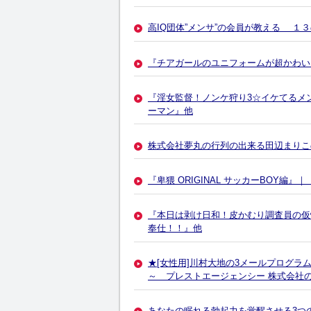
高IQ団体”メンサ”の会員が教える １
『チアガールのユニフォームが超かわいいC
『淫女監督！ノンケ狩り3☆イケてるメンズ
ーマン』他
株式会社夢丸の行列の出来る田辺まりこ
『卑猥 ORIGINAL サッカーBOY
『本日は剥け日和！皮かむり調査員の仮
奉仕！！』他
★[女性用]川村大地の3メールプログ
～ プレストエージェンシー 株式会社
あなたの眠れる勃起力を覚醒させる3つ