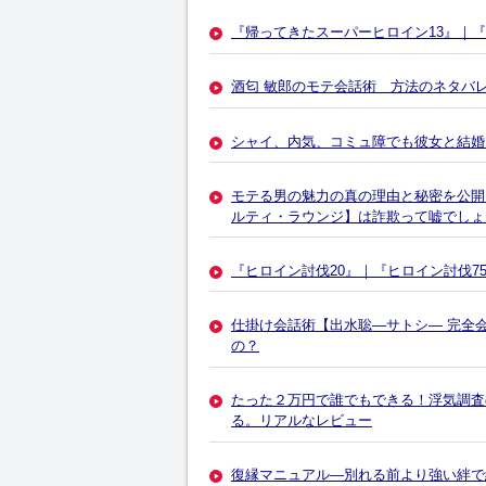
『帰ってきたスーパーヒロイン13』｜
酒匂 敏郎のモテ会話術 方法のネタバ
シャイ、内気、コミュ障でも彼女と結婚
モテる男の魅力の真の理由と秘密を公開
ルティ・ラウンジ】は詐欺って嘘でしょ
『ヒロイン討伐20』｜『ヒロイン討伐7
仕掛け会話術【出水聡―サトシ― 完全
の？
たった２万円で誰でもできる！浮気調査
る。リアルなレビュー
復縁マニュアル―別れる前より強い絆で