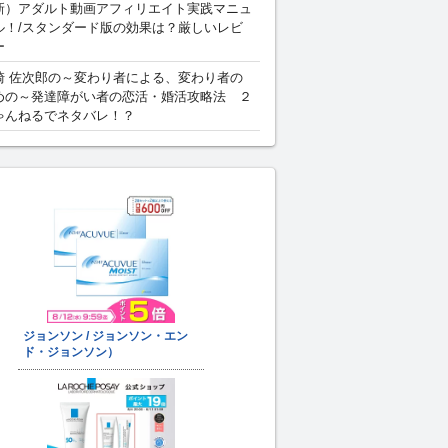
新）アダルト動画アフィリエイト実践マニュ
ル！/スタンダード版の効果は？厳しいレビ
ー
崎 佐次郎の～変わり者による、変わり者の
めの～発達障がい者の恋活・婚活攻略法 ２
ゃんねるでネタバレ！？