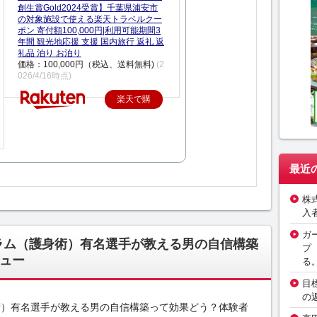
創生賞Gold2024受賞】千葉県浦安市
の対象施設で使える楽天トラベルクー
ポン 寄付額100,000円|利用可能期間3
年間 観光地応援 支援 国内旅行 返礼 返
礼品 泊り お泊り
価格：100,000円（税込、送料無料)
(2
026/4/16時点)
楽天で購
入
最近
株
入
ガ
ラム（護身術）有名選手が教える男の自信構築
プ
ュー
る
目
の
術）有名選手が教える男の自信構築って効果どう？体験者