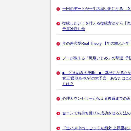
一回のデートが一生の思い出になる、女
復縁したい！を叶える復縁方法から【恋
テ度診断》他
年の差恋愛Real Theory 【年の
プロが教える「職場いじめ」の撃退･予
■ ときめきの決断 ■ 幸せになるた
女王“藤咲あやか”の大予言 あなたは
ミは？
心理カウンセラーが伝える復縁までの近
合コンでお持ち帰りを成功させる方法の
『生ハメ中出しごっくん痴女 上原亜衣