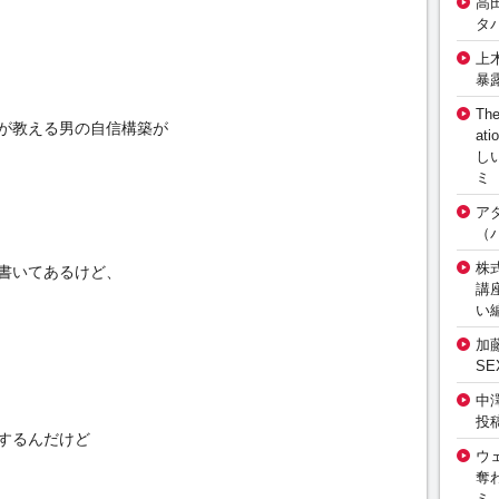
高
タ
上
暴
The
が教える男の自信構築が
at
し
ミ
ア
（
株式
書いてあるけど、
講
い
加
S
中
投
するんだけど
ウ
奪
ミ