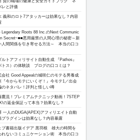
田 賢の職場の健康と安全ガイドブック ネ
バレと評価
木 義和のロト7アタッカーは効果なし？内容
露
 Legendary Roots 88 Inc.のNext Communic
ion Secret~■■悪用厳禁の人間心理の秘密～新
い人間関係を引き寄せる方法～ 本当の口コ
ダルトアフィリサイト自動生成 『Pathos』
パトス）の体験談 ブログの口コミは？
会社 Good Appealの城咲仁のモテる男養成
座『今からモテにいくぞ！』今モテ1／出会
編のネタバレ！評判と怪しい噂
藤鷹流！プレミアムテクニック動画！7STEP
EX!の返金保証って本当？効果なし？
澤 一人のDUGA(APEX)アフィリエイト自動
稿プラグインは効果なし？内容暴露
ェブ書籍出版イデア 黒羽根 雄大の時間を
われないコミュニケーション術 本当の口コ