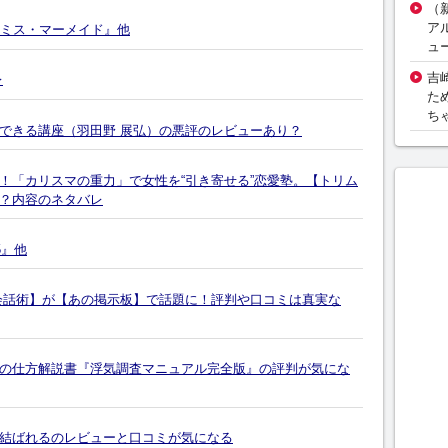
（
ア
『ミス・マーメイド』他
ュ
吉
レ
た
ち
できる講座（羽田野 展弘）の悪評のレビューあり？
！「カリスマの重力」で女性を“引き寄せる”恋愛塾。【トリム
？内容のネタバレ
5』他
会話術】が【あの掲示板】で話題に！評判や口コミは真実な
の仕方解説書『浮気調査マニュアル完全版』の評判が気にな
結ばれるのレビューと口コミが気になる