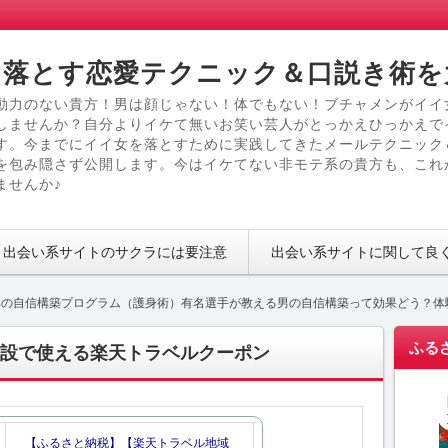
落とす恋愛テクニック＆口説き術を
動力のない貴方！男は顔じゃない！体でもない！ブチャメンがイイ
しませんか？自分よりイケて無いお笑い芸人がとっかえひっかえで
す。今までにイイ女を落とすために実践してきたメールテクニック
を包み隠さず公開します。今はイケてない非モテ系の貴方も、これ
ませんか♪
出会い系サイトのサクラには要注意
出会い系サイトに関して良
典の自信構築プログラム（護身術）有名選手が教える男の自信構築って効果どう？体
ふる
設で使える楽天トラベルクーポン
【ふるさと納税】【楽天トラベル地域