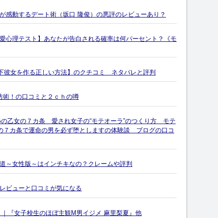
が感動するデート術（坂口 隆俊）の悪評のレビューあり？
愛心理テスト】あなたが告白される確率は何パーセント？《モ
離れた年下彼女を作る正しい方法】のクチコミ ネタバレと評判
防術！の口コミと２ｃｈの噂
めの乙女の７カ条 愛され女子の“モテオーラ”のつくり方 モテ
この７カ条で運命の男を必ず堕としますの体験談 ブログの口コ
道～女性版～はインチキなの？クレームや評判
レビューと口コミが気になる
』｜『女子校生のほぼ主観M男イジメ 麻里梨夏』他