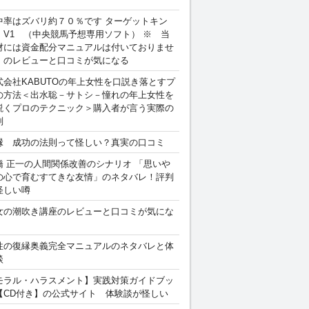
中率はズバリ約７０％です ターゲットキン
 V1 （中央競馬予想専用ソフト） ※ 当
材には資金配分マニュアルは付いておりませ
。のレビューと口コミが気になる
式会社KABUTOの年上女性を口説き落とすプ
の方法＜出水聡－サトシ－憧れの年上女性を
説くプロのテクニック＞購入者が言う実際の
判
縁 成功の法則って怪しい？真実の口コミ
橋 正一の人間関係改善のシナリオ 「思いや
の心で育むすてきな友情」のネタバレ！評判
怪しい噂
女の潮吹き講座のレビューと口コミが気にな
性の復縁奥義完全マニュアルのネタバレと体
談
モラル・ハラスメント】実践対策ガイドブッ
【CD付き】の公式サイト 体験談が怪しい