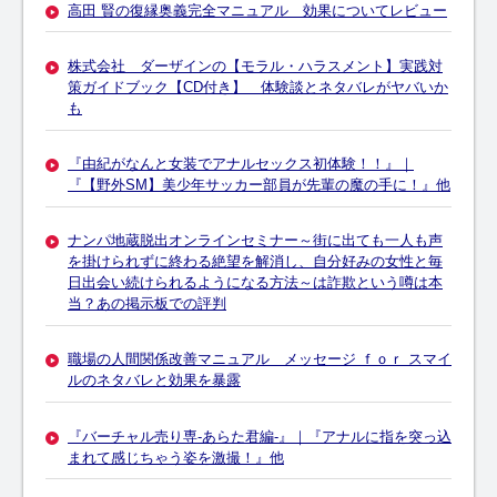
高田 賢の復縁奥義完全マニュアル 効果についてレビュー
株式会社 ダーザインの【モラル・ハラスメント】実践対
策ガイドブック【CD付き】 体験談とネタバレがヤバいか
も
『由紀がなんと女装でアナルセックス初体験！！』｜
『【野外SM】美少年サッカー部員が先輩の魔の手に！』他
ナンパ地蔵脱出オンラインセミナー～街に出ても一人も声
を掛けられずに終わる絶望を解消し、自分好みの女性と毎
日出会い続けられるようになる方法～は詐欺という噂は本
当？あの掲示板での評判
職場の人間関係改善マニュアル メッセージ ｆｏｒ スマイ
ルのネタバレと効果を暴露
『バーチャル売り専-あらた君編-』｜『アナルに指を突っ込
まれて感じちゃう姿を激撮！』他