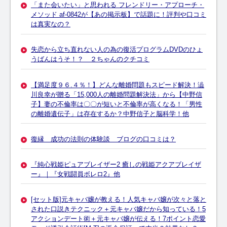
「また会いたい」と思われる フレンドリー・アプローチ・
メソッド af-0842が【あの掲示板】で話題に！評判や口コミ
は真実なの？
失恋から立ち直れない人の為の復活プログラムDVDのひょ
うばんはうそ！？ ２ちゃんのクチコミ
【満足度９６.４％！】どんな離婚問題もスピード解決！澁
川良幸が贈る「15,000人の離婚問題解決法」から【中野信
子】妻の不倫率は〇〇が短いと不倫率が高くなる！「男性
の離婚遺伝子」は存在するか？中野信子と脳科学！他
復縁 成功の法則の体験談 ブログの口コミは？
『純心戦姫ピュアブレイザー2 癒しの戦姫アクアブレイザ
ー』｜『女戦闘員ボレロ2』他
[セット版]元キャバ嬢が教える！人気キャバ嬢が次々と落と
された口説きテクニック＋元キャバ嬢だから知っている！5
アクションデート術＋元キャバ嬢が伝える！7ポイント恋愛