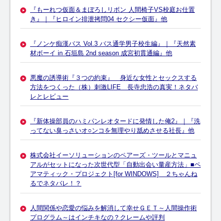
『もーれつ仮面＆まぼろしリボン 人間椅子VS校庭お仕置
き』｜『ヒロイン排泄拷問04 セクシー仮面』他
『ノンケ痴漢バス Vol.3 バス通学男子校生編』｜『天然素
材ボーイ in 石垣島 2nd season 成宮初貫通編』他
悪魔の誘導術『３つの約束』 身近な女性とセックスする
方法をつくった（株）刺激LIFE 長寺忠浩の真実！ネタバ
レとレビュー
『新体操部員のハミパンレオタードに発情した俺2』｜『洗
ってない臭っさいオ○ンコを無理やり舐めさせる社長』他
株式会社イーソリューションのペアーズ・ツールとマニュ
アルがセットになった次世代型「自動出会い量産方法」■ペ
アマティック・プロジェクト[for WINDOWS] ２ちゃんね
るでネタバレ！？
人間関係や恋愛の悩みを解消して幸せＧＥＴ～人間操作術
プログラム～はインチキなの？クレームや評判