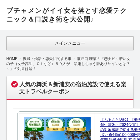
ブチャメンがイイ女を落とす恋愛テク
ニック＆口説き術を大公開♪
メインメニュー
HOME
復縁・婚活・恋愛に関する事
瀬戸口 理蘭の『恋ナビ～若い女
の子（女子高生、ＯＬなど）５０人が、暴露しちゃう脈ありサインとは？
～』の効果は嘘？
人気の舞浜＆新浦安の宿泊施設で使える楽
天トラベルクーポン
【ふるさと納税】【楽
創生賞Gold2024受
の対象施設で使える楽
ポン 寄付額100,000
年間 観光地応援 支援 