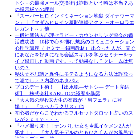
トシ－の最強メール交換術は詐欺という噂は本当？あ
の掲示板での評判
『スーパーヒロインドミネーション地獄 ダイナウーマ
ン』｜『マダムヒロイン羞恥連続アクメ ～オーロラエ
レガント～』他
一般社団法人心理セラピー・カウンセリング協会の婚
活成功法！10秒で心を掴む,魅惑のコミュニケーション
心理学講座（ セミナー録画教材） 出会った人が、直ぐ
にあなたを好きになる会話スキルを学ぶセミナーをラ
イブ録画した動画です。って効果なし？クレームは無
いの？
秘法☆不思議と異性にモテるようになる方法は詐欺っ
て嘘でしょ？内容のネタバレ
プロのデート術！ 【出水聡―サトシ― デート完結
術】 株式会社KABUTOの経歴を暴露
『大人気の現役K大生の友哉が『男フェラ』に登
場！』｜『スベカラクサス』他
初心者だからこそわかるフルセットタロット占いのス
レが２ｃｈで・・・
『ハメ撮り3P！！ナンパした女を今風イケメン2人が
犯す！』｜『大人気モデルのともひさくんがお風呂で