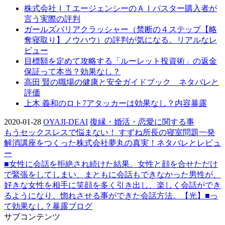
株式会社ＩＴエージェンシーのＡＩバスター購入者が
言う実際の評判
ガールズバリアクラッシャー（禁断の４ステップ【略
奪寝取り】ノウハウ）の評判が気になる。リアルなレ
ビュー
目標額を定めて攻略する「ルーレット投資術」の返金
保証って本当？効果なし？
高田 賢の職場の健康と安全ガイドブック ネタバレと
評価
上木 義和のロト7アタッカーは効果なし？内容暴露
2020-01-28
OYAJI-DEAI
復縁・婚活・恋愛に関する事
もうセックスレスで悩まない！ すずね所長の寝室問題一発
解消講座をつくった株式会社夢丸の真実！ネタバレとレビュ
ー
■女性に会話を拒絶され続けた結果。女性と顔を合せただけ
で緊張をしてしまい、まともに会話もできなかった男性が、
好きな女性を相手に笑顔を多く引き出し、楽しく会話ができ
るようになり、惚れさせる事ができた会話方法。【光】■っ
て効果なし？暴露ブログ
サブコンテンツ