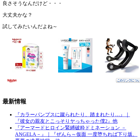
良さそうなんだけど・・・
大丈夫かな？
試してみたいんだよね～
最新情報
『カラーパンプスに蹴られたり、踏まれたり…』｜
『彼女の親友とこっそりヤっちゃった僕2』他
『アーマードヒロイン緊縛破粋ドミネーション －
ANGELA－』｜『ぜんら～仮面 一度堕ちれば下り坂、