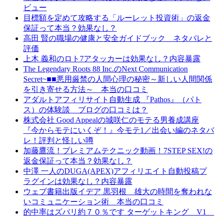
ビュー
目標額を定めて攻略する「ルーレット投資術」の返金
保証って本当？効果なし？
高田 賢の職場の健康と安全ガイドブック ネタバレと
評価
上木 義和のロト7アタッカーは効果なし？内容暴露
The Legendary Roots 88 Inc.のNext Communication
Secret~■■悪用厳禁の人間心理の秘密～新しい人間関係
を引き寄せる方法～ 本当の口コミ
アダルトアフィリサイト自動生成 『Pathos』（パト
ス）の体験談 ブログの口コミは？
株式会社 Good Appealの城咲仁のモテる男養成講座
『今からモテにいくぞ！』今モテ1／出会い編のネタバ
レ！評判と怪しい噂
加藤鷹流！プレミアムテクニック動画！7STEP SEX!の
返金保証って本当？効果なし？
中澤 一人のDUGA(APEX)アフィリエイト自動投稿プ
ラグインは効果なし？内容暴露
ウェブ書籍出版イデア 黒羽根 雄大の時間を奪われな
いコミュニケーション術 本当の口コミ
的中率はズバリ約７０％です ターゲットキング V1