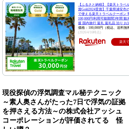
【ふるさと納税】【楽天トラベ
賞Gold2024受賞】千葉県浦安
で使える楽天トラベルクーポン 
100,000円|利用可能期間3年間 
援 国内旅行 返礼 返礼品 泊り お
価格：100,000円（税込、送料無
(2026/4/16時点)
楽天
現役探偵の浮気調査マル秘テクニック
～素人奥さんがたった7日で浮気の証拠
を押さえる方法～の株式会社アッシュ
コーポレーションが評価されてる 怪