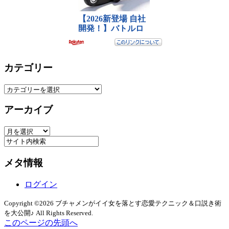
カテゴリー
カ
テ
アーカイブ
ゴ
リ
ア
ー
ー
カ
メタ情報
イ
ブ
ログイン
Copyright ©2026 ブチャメンがイイ女を落とす恋愛テクニック＆口説き術
を大公開♪ All Rights Reserved.
このページの先頭へ