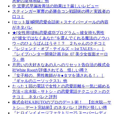
悪夢の凌辱地獄』他
中 宏夢式早漏改善法の効果は？厳しいレビュー
スティンガー軍曹の必勝合コン戦闘術の噂と実践者の
口コミ
[セット版]瞬間恋愛会話術＋スナイパーメールの内容
がネタバレ
★[女性用]逆転恋愛成功プログラム～彼女持ち男性
が“彼女ではなくあなた”を選んでくれる魔法のノウハ
ウ～のひょうばんはうそ！？ ２ちゃんのクチコミ
『レジェンド・オブ・テイルズ ～1st TALES～』｜
『レイプハンター開発計画 File_07 美少女仮面オーロ
ラ』他
片思いの大好きなあの人へのリセット告白法の株式会
社White Rootが評価されてる 怪しい噂？
『女子校の、男性教師がキ●タマを潰される！』｜
『ギャルのニーソックス3』他
たった１回の電話で女性との恋愛距離を一気に縮める
方法＜出水聡－サトシ－の恋愛電話テクニック＞のク
チコミ ネタバレと評判
株式会社KABUTOのプロのデート術！ 【出水聡―サ
トシ― デート完結術】のネタバレ！評判と怪しい噂
『ヒロインイメージファクトリー25 スーパーレディ