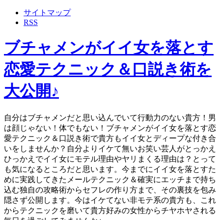
サイトマップ
RSS
ブチャメンがイイ女を落とす
恋愛テクニック＆口説き術を
大公開♪
自分はブチャメンだと思い込んでいて行動力のない貴方！男
は顔じゃない！体でもない！ブチャメンがイイ女を落とす恋
愛テクニック＆口説き術で貴方もイイ女とディープな付き合
いをしませんか？自分よりイケて無いお笑い芸人がとっかえ
ひっかえでイイ女にモテル理由やヤリまくる理由は？とって
も気になるところだと思います。今までにイイ女を落とすた
めに実践してきたメールテクニック＆確実にエッチまで持ち
込む独自の攻略術からセフレの作り方まで、その裏技を包み
隠さず公開します。今はイケてない非モテ系の貴方も、これ
からテクニックを磨いて貴方好みの女性からチヤホヤされる