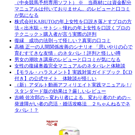
（中央競馬予想専用ソフト） ※ 当商材には資金配分
マニュアルは付いておりません。のレビューと口コミ
が気になる
株式会社KABUTOの年上女性を口説き落とすプロの方
法＜出水聡－サトシ－憧れの年上女性を口説くプロの
テクニック＞購入者が言う実際の評判
復縁 成功の法則って怪しい？真実の口コミ
高橋 正一の人間関係改善のシナリオ 「思いやりの心で
育むすてきな友情」のネタバレ！評判と怪しい噂
男女の潮吹き講座のレビューと口コミが気になる
女性の復縁奥義完全マニュアルのネタバレと体験談
【モラル・ハラスメント】実践対策ガイドブック【CD
付き】の公式サイト 体験談が怪しい
（新）アダルト動画アフィリエイト実践マニュアル！/
スタンダード版の効果は？厳しいレビュー
吉崎 佐次郎の～変わり者による、変わり者のための～
発達障がい者の恋活・婚活攻略法 ２ちゃんねるでネ
タバレ！？