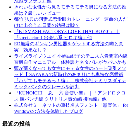
泡泡ラブラブ』他
きれいな女性から見るモテるモテる男になる方法の効
果は？厳しいレビュー
都竹 弘典の阿妻式恋愛眼力トレーニング 運命の人だ
けに出会う21日間の効果は嘘？
『BJ SMASH FACTORY3 LOVE THAT BOY01』｜
『street actors1 出会い系 ヒロキ編』他
ED無縁のギンギン男性器をゲットする方法の噂と真
実！効果なし？
ライズライブウエイ 小嶋由紀子のテニス六畳間室内練
習機自作マニュアル 体験談とネタバレがヤバいかも
頭が薄くなっても女性にモテる女性のハート吸引メソ
ッド【 SAYAKAの新時代のあまりにも卑怯な恋愛術
『ハゲてもモテるっ！編』 株式会社ナミリスダイナ
ミックバンクのクレームや評判
『KUNOICHI －忍－ 六 音使い響』｜『アンドロクロ
ス 腹パンチ編 クリトリス責め編 接吻編』他
株式会社ミーネットの筆技名人フォント「憩楽体」 for
Windowsの方法を体験したブログ
最近の投稿