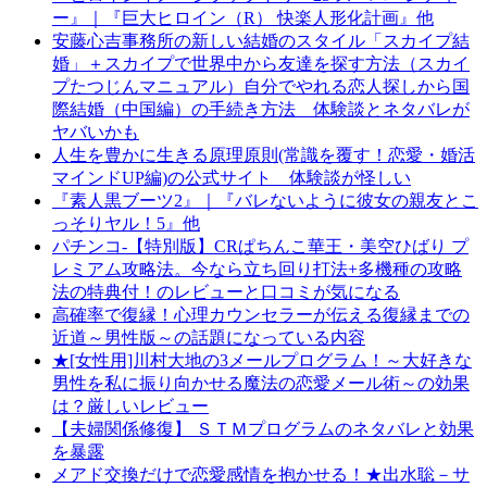
ー』｜『巨大ヒロイン（R） 快楽人形化計画』他
安藤心吉事務所の新しい結婚のスタイル「スカイプ結
婚」＋スカイプで世界中から友達を探す方法（スカイ
プたつじんマニュアル）自分でやれる恋人探しから国
際結婚（中国編）の手続き方法 体験談とネタバレが
ヤバいかも
人生を豊かに生きる原理原則(常識を覆す！恋愛・婚活
マインドUP編)の公式サイト 体験談が怪しい
『素人黒ブーツ2』｜『バレないように彼女の親友とこ
っそりヤル！5』他
パチンコ-【特別版】CRぱちんこ華王・美空ひばり プ
レミアム攻略法。今なら立ち回り打法+多機種の攻略
法の特典付！のレビューと口コミが気になる
高確率で復縁！心理カウンセラーが伝える復縁までの
近道～男性版～の話題になっている内容
★[女性用]川村大地の3メールプログラム！～大好きな
男性を私に振り向かせる魔法の恋愛メール術～の効果
は？厳しいレビュー
【夫婦関係修復】 ＳＴＭプログラムのネタバレと効果
を暴露
メアド交換だけで恋愛感情を抱かせる！★出水聡－サ