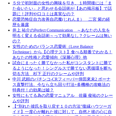
５分で初対面の女性の興味を引き、１時間後には「ま
た会いたい」と思わせる会話術が【あの掲示板】で話
題に！評判や口コミは真実なの？
恋愛恐怖症自力改善自恋魔(じれんま） 二宮 紫の経
歴を暴露
井上 祐介のPerfect Communication ～あなたの人生を
明るく変える会話術～って効果なし？クレームは無い
の？
女性のためのバランス恋愛術（Love Balance
Technique）から【心理テスト】食べる順番でわかる！
あなたの性格と恋愛傾向《深層心理》他
試合にまったく勝てなかった私がコンスタントに勝て
るようになった！シングルスで勝てない悪循環を断ち
切る方法 杉下 正行のクレームや評判
中川 武頼のパチンコ-CRフィーバー倖田來未2 ボーナ
ス直撃打法。今なら立ち回り打法+多機種の攻略法の
特典付！の効果は嘘？
女性にもてる為の恋愛マニュアル 佐藤 俊祐のクレー
ムや評判
【“別れた彼氏を取り戻す１０の方法”復縁ハウツーガ
イド】一度心が離れた彼に対して、自然と彼の心に自