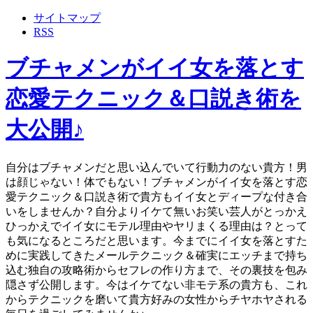
サイトマップ
RSS
ブチャメンがイイ女を落とす
恋愛テクニック＆口説き術を
大公開♪
自分はブチャメンだと思い込んでいて行動力のない貴方！男
は顔じゃない！体でもない！ブチャメンがイイ女を落とす恋
愛テクニック＆口説き術で貴方もイイ女とディープな付き合
いをしませんか？自分よりイケて無いお笑い芸人がとっかえ
ひっかえでイイ女にモテル理由やヤリまくる理由は？とって
も気になるところだと思います。今までにイイ女を落とすた
めに実践してきたメールテクニック＆確実にエッチまで持ち
込む独自の攻略術からセフレの作り方まで、その裏技を包み
隠さず公開します。今はイケてない非モテ系の貴方も、これ
からテクニックを磨いて貴方好みの女性からチヤホヤされる