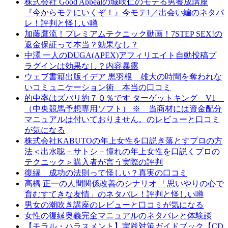
株式会社 Good Appealの城咲仁のモテる男養成講座
『今からモテにいくぞ！』今モテ1／出会い編のネタバ
レ！評判と怪しい噂
加藤鷹流！プレミアムテクニック動画！7STEP SEX!の
返金保証って本当？効果なし？
中澤 一人のDUGA(APEX)アフィリエイト自動投稿プ
ラグインは効果なし？内容暴露
ウェブ書籍出版イデア 黒羽根 雄大の時間を奪われな
いコミュニケーション術 本当の口コミ
的中率はズバリ約７０％です ターゲットキング V1
（中央競馬予想専用ソフト） ※ 当商材には資金配分
マニュアルは付いておりません。のレビューと口コミ
が気になる
株式会社KABUTOの年上女性を口説き落とすプロの方
法＜出水聡－サトシ－憧れの年上女性を口説くプロの
テクニック＞購入者が言う実際の評判
復縁 成功の法則って怪しい？真実の口コミ
高橋 正一の人間関係改善のシナリオ 「思いやりの心で
育むすてきな友情」のネタバレ！評判と怪しい噂
男女の潮吹き講座のレビューと口コミが気になる
女性の復縁奥義完全マニュアルのネタバレと体験談
【モラル・ハラスメント】実践対策ガイドブック【CD