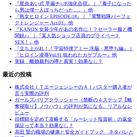
『星奈あい式 早漏チ○ポ強化合宿』｜『養子になった
ら男は僕一人ぼっちだった…。』他
『熟女ヒロイン EPISODE.18』｜『電撃戦隊パーフェ
クトレンジャー Act.03』他
『KANON 女装少年があの名作に！？セーラー服と機
関銃♪』｜『某人気ショップ店員のプライベート
SEX！』他
『立ち上がれ！！宇宙特捜アミー 洗脳・悪堕ち編』｜
『ヒロイン凌辱Vol.91 狙われたカゲブルー』他
実録 離婚裁判の噂と真実！効果なし？
最近の投稿
株式会社ＩＴエージェンシーのＡＩバスター購入者が
言う実際の評判
ガールズバリアクラッシャー（禁断の４ステップ【略
奪寝取り】ノウハウ）の評判が気になる。リアルなレ
ビュー
目標額を定めて攻略する「ルーレット投資術」の返金
保証って本当？効果なし？
高田 賢の職場の健康と安全ガイドブック ネタバレと