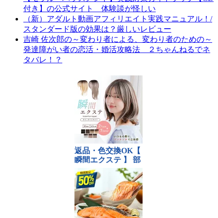
付き】の公式サイト 体験談が怪しい
（新）アダルト動画アフィリエイト実践マニュアル！/
スタンダード版の効果は？厳しいレビュー
吉崎 佐次郎の～変わり者による、変わり者のための～
発達障がい者の恋活・婚活攻略法 ２ちゃんねるでネ
タバレ！？