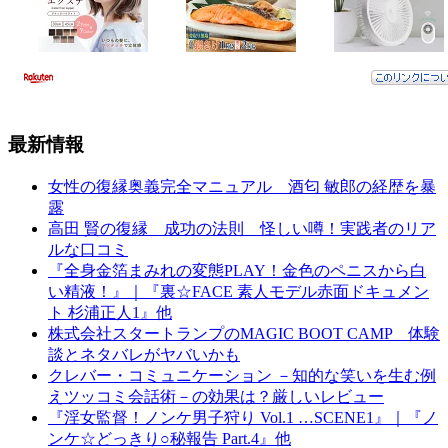
最新情報
女性の復縁奥義完全マニュアル 酒匂 敏郎の経歴を暴
露
高田 賢の復縁 成功の法則 怪しい噂！実践者のリア
ルな口コミ
『全身金箔まみれの変態PLAY！金色のペニスから白
い精液！』｜『裏☆FACE 素人モデル赤面ドキュメン
ト 杉浦正人1』他
株式会社スタートランプのMAGIC BOOT CAMP 体験
談とネタバレがヤバいかも
クレバー・コミュニケーション －知的な笑いを生む例
えツッコミ会話術－の効果は？厳しいレビュー
『淫女監督！ノンケ男子狩り Vol.1 …SCENE1』｜『ノ
ンケ☆どっきり○秘報告 Part.4』他