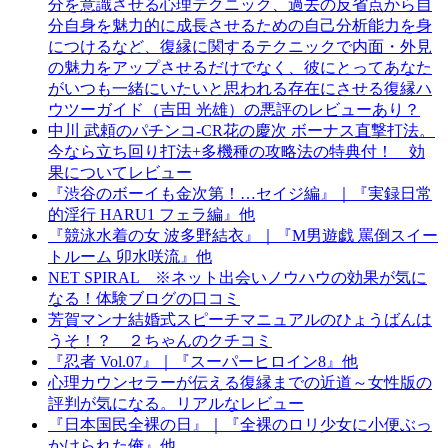
分を意識させる心理テクニック、過去の反省点から自
分自身を魅力的に成長させるための自己分析能力を身
につけるなど、復縁に関するテクニックで内面・外見
の魅力をアップさせるだけでなく、彼にとってあなた
がいつも一緒にいたいと思われる存在にさせる復縁ハ
ウツーガイド（吉田 光雄）の悪評のレビューあり？
中川 武頼のパチンコ-CR花の慶次 ボーナス直撃打法。
今なら立ち回り打法+多機種の攻略法の特典付！ 効
果についてレビュー
『渋谷のボーイも金次第！…セイジ編』｜『実録日常
的淫行 HARU1 フェラ編』他
『競泳水着の女 波多野結衣』｜『M男遊戯 罵倒スイー
トルーム 卯水咲流』他
NET SPIRAL ※ネット出会いノウハウの効果が気に
なる！体験ブログの口コミ
芳賀マンナ結婚式スピーチマニュアルのひょうばんは
うそ！？ ２ちゃんのクチコミ
『忍者 Vol.07』｜『スーパーヒロイン8』他
心理カウンセラーが伝える復縁までの近道～女性版の
評判が気になる。リアルなレビュー
『日本国民全裸の日』｜『全裸のロリ少女に小便ぶっ
かけられた俺』他