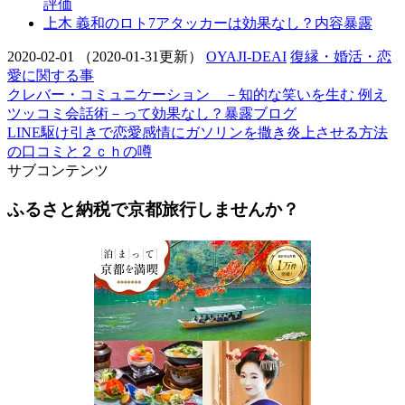
評価
上木 義和のロト7アタッカーは効果なし？内容暴露
2020-02-01
（2020-01-31更新）
OYAJI-DEAI
復縁・婚活・恋
愛に関する事
クレバー・コミュニケーション －知的な笑いを生む 例え
ツッコミ会話術－って効果なし？暴露ブログ
LINE駆け引きで恋愛感情にガソリンを撒き炎上させる方法
の口コミと２ｃｈの噂
サブコンテンツ
ふるさと納税で京都旅行しませんか？