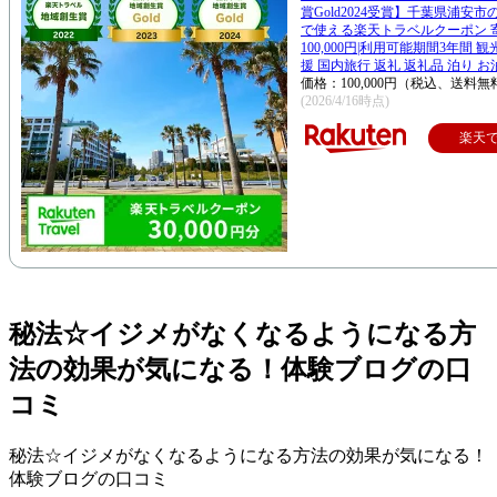
賞Gold2024受賞】千葉県浦安
で使える楽天トラベルクーポン 
100,000円|利用可能期間3年間 
援 国内旅行 返礼 返礼品 泊り お
価格：100,000円（税込、送料無
(2026/4/16時点)
楽天
秘法☆イジメがなくなるようになる方
法の効果が気になる！体験ブログの口
コミ
秘法☆イジメがなくなるようになる方法の効果が気になる！
体験ブログの口コミ