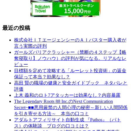
最近の投稿
株式会社ＩＴエージェンシーのＡＩバスター購入者が
言う実際の評判
ガールズバリアクラッシャー（禁断の４ステップ【略
奪寝取り】ノウハウ）の評判が気になる。リアルなレ
ビュー
目標額を定めて攻略する「ルーレット投資術」の返金
保証って本当？効果なし？
高田 賢の職場の健康と安全ガイドブック ネタバレと
評価
上木 義和のロト7アタッカーは効果なし？内容暴露
The Legendary Roots 88 Inc.のNext Communication
Secret~■■悪用厳禁の人間心理の秘密～新しい人間関係
を引き寄せる方法～ 本当の口コミ
アダルトアフィリサイト自動生成 『Pathos』（パト
ス）の体験談 ブログの口コミは？