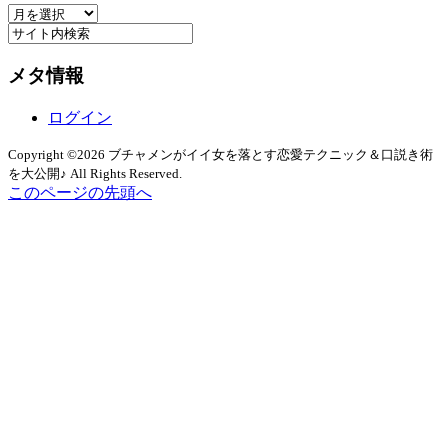
ア
ー
ー
カ
メタ情報
イ
ブ
ログイン
Copyright ©2026 ブチャメンがイイ女を落とす恋愛テクニック＆口説き術
を大公開♪ All Rights Reserved.
このページの先頭へ