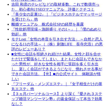
吉田 和彦のテレビなどの取材多数。これで数億売っ
た、初心者向けSEOマニュアル 評価とクチコミ
『美少女の足裏12』｜『ビジネスホテルでマッサージ
を受けたら』他
離婚マニュアル 株式会社SPの経歴を暴露
『性欲処理現場～漁師盛り その1～』｜『僕のぬめり
勃起』他
モテLogi「女性の本音を引き出す方法」 ～自然と恋人
になる11の手法～（（株）刺激LIFE 長寺忠浩）の悪
評のレビューあり？
■女性に会話を拒絶され続けた結果。女性と顔を合せ
ただけで緊張をしてしまい、まともに会話もできなか
った男性が、好きな女性を相手に笑顔を多く引き出
し、楽しく会話ができるようになり、惚れさせる事が
できた会話方法。【光】■の公式サイト 体験談が怪
しい
『フリーダム・メンズエステ』｜『女子校生だけの睾
丸エステ』他
【３ヵ月パーソナルコース】より深く『愛され３ステ
ップ婚活マンツーマン塾』の返金保証って本当？効果
なし？