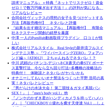
請求マニュアル』＋特典『ネットでリスクゼロ！資金
ゼロ！で数万円稼ぎ出す方法！』の評判が気になる。
リアルなレビュー
合同会社ヴィッテスの理想の女子を見つけゲットする
方法【再販売権付】 ネタバレと評価
『結果を出す婚活マニュアル』【再販権付】 有限会
社ネクステージ関創の経歴を暴露
中澤 一人のPornHub動画取得プラグイン 口コミが怪
しい
株式会社リアルスタイル Real Styleの新井流フルスイ
ングテニス塾 ～『ワイパースイングZERO』フォアハ
ンド編～ [AT0012] ２ちゃんねるでネタバレ！？
中川 武頼のパチンコ-デジハネCR蒼天の拳STV ボーナ
ス直撃打法。今なら立ち回り打法+多機種の攻略法の
特典付！ 体験談とネタバレがヤバいかも
オナニーしてもいいオナ禁法をつくった平野 浩司の真
実！ネタバレとレビュー
『男だらけの水泳大会！ 第二競技＆ガタイ系競パン
SEX！』｜『men’s body vol.1』他
『ノンケのかずき君がハンディカメラを持ってハメハ
メ』｜『CHECKBOY☆疲れを癒す天使達 Vol.1 …しょ