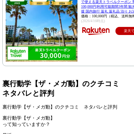
で使える楽天トラベルクーポン 
100,000円|利用可能期間3年間 
援 国内旅行 返礼 返礼品 泊り お
価格：100,000円（税込、送料無
(2026/4/16時点)
楽天
裏行動学【ザ・メガ動】のクチコミ
ネタバレと評判
裏行動学【ザ・メガ動】のクチコミ ネタバレと評判
裏行動学【ザ・メガ動】
って知っていますか？