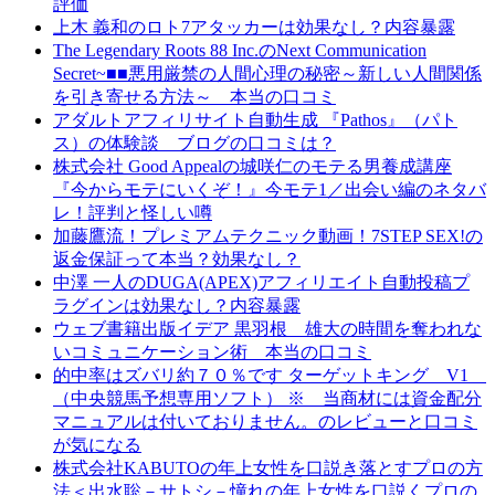
評価
上木 義和のロト7アタッカーは効果なし？内容暴露
The Legendary Roots 88 Inc.のNext Communication
Secret~■■悪用厳禁の人間心理の秘密～新しい人間関係
を引き寄せる方法～ 本当の口コミ
アダルトアフィリサイト自動生成 『Pathos』（パト
ス）の体験談 ブログの口コミは？
株式会社 Good Appealの城咲仁のモテる男養成講座
『今からモテにいくぞ！』今モテ1／出会い編のネタバ
レ！評判と怪しい噂
加藤鷹流！プレミアムテクニック動画！7STEP SEX!の
返金保証って本当？効果なし？
中澤 一人のDUGA(APEX)アフィリエイト自動投稿プ
ラグインは効果なし？内容暴露
ウェブ書籍出版イデア 黒羽根 雄大の時間を奪われな
いコミュニケーション術 本当の口コミ
的中率はズバリ約７０％です ターゲットキング V1
（中央競馬予想専用ソフト） ※ 当商材には資金配分
マニュアルは付いておりません。のレビューと口コミ
が気になる
株式会社KABUTOの年上女性を口説き落とすプロの方
法＜出水聡－サトシ－憧れの年上女性を口説くプロの