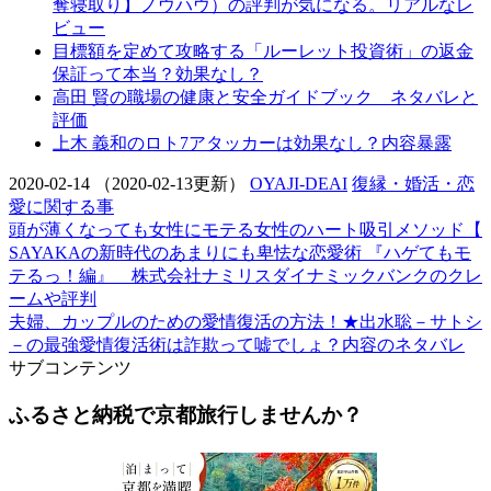
奪寝取り】ノウハウ）の評判が気になる。リアルなレ
ビュー
目標額を定めて攻略する「ルーレット投資術」の返金
保証って本当？効果なし？
高田 賢の職場の健康と安全ガイドブック ネタバレと
評価
上木 義和のロト7アタッカーは効果なし？内容暴露
2020-02-14
（2020-02-13更新）
OYAJI-DEAI
復縁・婚活・恋
愛に関する事
頭が薄くなっても女性にモテる女性のハート吸引メソッド【
SAYAKAの新時代のあまりにも卑怯な恋愛術 『ハゲてもモ
テるっ！編』 株式会社ナミリスダイナミックバンクのクレ
ームや評判
夫婦、カップルのための愛情復活の方法！★出水聡－サトシ
－の最強愛情復活術は詐欺って嘘でしょ？内容のネタバレ
サブコンテンツ
ふるさと納税で京都旅行しませんか？