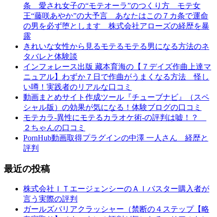
条 愛され女子の“モテオーラ”のつくり方 モテ女
王“藤咲あやか”の大予言 あなたはこの７カ条で運命
の男を必ず堕とします 株式会社アローズの経歴を暴
露
きれいな女性から見るモテるモテる男になる方法のネ
タバレと体験談
インフォレース出版 藏本育海の【７デイズ作曲上達マ
ニュアル】わずか７日で作曲がうまくなる方法 怪し
い噂！実践者のリアルな口コミ
動画まとめサイト作成ツール『チューブナビ』（スペ
シャル版）の効果が気になる！体験ブログの口コミ
モテカラ-異性にモテるカラオケ術-の評判は嘘！？
２ちゃんの口コミ
PornHub動画取得プラグインの中澤 一人さん 経歴と
評判
最近の投稿
株式会社ＩＴエージェンシーのＡＩバスター購入者が
言う実際の評判
ガールズバリアクラッシャー（禁断の４ステップ【略