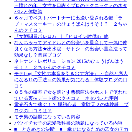
－憧れの年上女性を口説くプロのテクニック＞のネタ
バレと体験談
６ヶ月でベストパートナーに出逢い愛される鍵「ラ
ブ・マスターキー」のひょうばんはうそ！？ ２ちゃ
んのクチコミ
『女戦闘員ボレロ2』｜『ヒロイン討伐4』他
なんちゃってアイドルとの出会いを量産して一気に仲
良くなる方法★出水聡－サトシ－の出会い量産法って
効果なし？暴露ブログ
ネトナン・レボリューション 2015のひょうばんはう
そ！？ ２ちゃんのクチコミ
モテLogi「女性の本音を引き出す方法」 ～自然と恋人
になる11の手法～の効果が気になる！体験ブログの口
コミ
８５％の確率で女を落とす悪徳商法やホストで使われ
ている裏技デート術のクチコミ ネタバレと評判
電光石火で稼ぐ！？ 脱初心者！韋駄天２の体験談 ブ
ログの口コミは？
モテ男の話題になっている内容
バツイチ女子の恋愛教科書の話題になっている内容
■ ときめきの決断 ■ 幸せになるための乙女の７カ