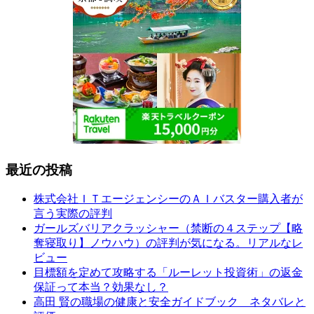
最近の投稿
株式会社ＩＴエージェンシーのＡＩバスター購入者が
言う実際の評判
ガールズバリアクラッシャー（禁断の４ステップ【略
奪寝取り】ノウハウ）の評判が気になる。リアルなレ
ビュー
目標額を定めて攻略する「ルーレット投資術」の返金
保証って本当？効果なし？
高田 賢の職場の健康と安全ガイドブック ネタバレと