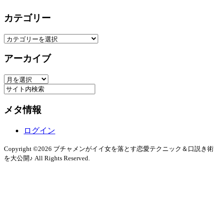
カテゴリー
カ
テ
アーカイブ
ゴ
リ
ア
ー
ー
カ
メタ情報
イ
ブ
ログイン
Copyright ©2026 ブチャメンがイイ女を落とす恋愛テクニック＆口説き術
を大公開♪ All Rights Reserved.