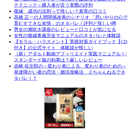
テクニック＞購入者が言う実際の評判
復縁 成功の法則って怪しい？真実の口コミ
高橋 正一の人間関係改善のシナリオ 「思いやりの心で
育むすてきな友情」のネタバレ！評判と怪しい噂
男女の潮吹き講座のレビューと口コミが気になる
女性の復縁奥義完全マニュアルのネタバレと体験談
【モラル・ハラスメント】実践対策ガイドブック【CD
付き】の公式サイト 体験談が怪しい
（新）アダルト動画アフィリエイト実践マニュアル！/
スタンダード版の効果は？厳しいレビュー
吉崎 佐次郎の～変わり者による、変わり者のための～
発達障がい者の恋活・婚活攻略法 ２ちゃんねるでネ
タバレ！？