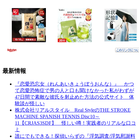
最新情報
『恋愛恐忘女（れんあいきょうぼうおんな）』 かつ
て恋愛恐怖症で男の人と口も聞けなかった私がわずが
47日間で素敵な彼氏を射止めた方法の公式サイト 体
験談が怪しい
株式会社リアルスタイル Real StyleのTHE STROKE
MACHINE SPANISH TENNIS Disc10～
11【CRJAS3SDF】 怪しい噂！実践者のリアルな口コ
ミ
誰にでもできる！探偵いらずの『浮気調査/浮気慰謝料