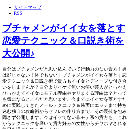
サイトマップ
RSS
ブチャメンがイイ女を落とす
恋愛テクニック＆口説き術を
大公開♪
自分はブチャメンだと思い込んでいて行動力のない貴方！男
は顔じゃない！体でもない！ブチャメンがイイ女を落とす恋
愛テクニック＆口説き術で貴方もイイ女とディープな付き合
いをしませんか？自分よりイケて無いお笑い芸人がとっかえ
ひっかえでイイ女にモテル理由やヤリまくる理由は？とって
も気になるところだと思います。今までにイイ女を落とすた
めに実践してきたメールテクニック＆確実にエッチまで持ち
込む独自の攻略術からセフレの作り方まで、その裏技を包み
隠さず公開します。今はイケてない非モテ系の貴方も、これ
からテクニックを磨いて貴方好みの女性からチヤホヤされる