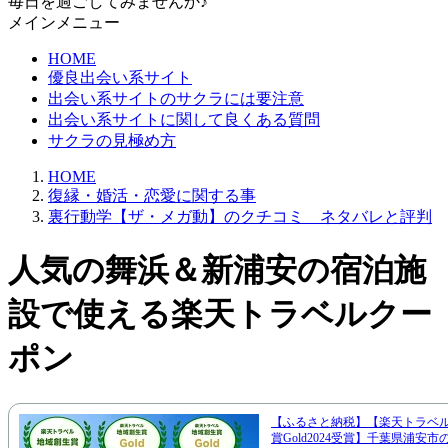
毎日を過ごしてみませんか♪
メインメニュー
HOME
優良出会い系サイト
出会い系サイトのサクラには要注意
出会い系サイトに関して良くある質問
サクラの見極め方
HOME
復縁・婚活・恋愛に関する事
裏行動学【ザ・メガ動】のクチコミ ネタバレと評判
人気の舞浜＆新浦安の宿泊施
設で使える楽天トラベルクー
ポン
【ふるさと納税】【楽天トラベ
賞Gold2024受賞】千葉県浦安