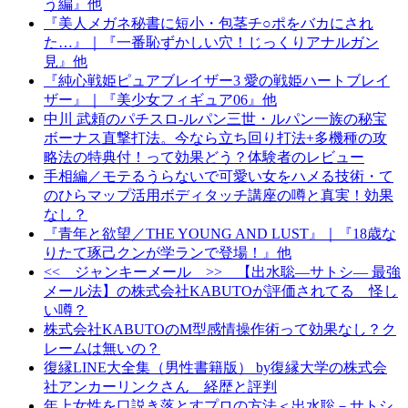
う編』他
『美人メガネ秘書に短小・包茎チ○ポをバカにされ
た…』｜『一番恥ずかしい穴！じっくりアナルガン
見』他
『純心戦姫ピュアブレイザー3 愛の戦姫ハートブレイ
ザー』｜『美少女フィギュア06』他
中川 武頼のパチスロ-ルパン三世・ルパン一族の秘宝
ボーナス直撃打法。今なら立ち回り打法+多機種の攻
略法の特典付！って効果どう？体験者のレビュー
手相編／モテるうらないで可愛い女をハメる技術・て
のひらマップ活用ボディタッチ講座の噂と真実！効果
なし？
『青年と欲望／THE YOUNG AND LUST』｜『18歳な
りたて琢己クンが学ランで登場！』他
<< ジャンキーメール >> 【出水聡―サトシ― 最強
メール法】の株式会社KABUTOが評価されてる 怪し
い噂？
株式会社KABUTOのM型感情操作術って効果なし？ク
レームは無いの？
復縁LINE大全集（男性書籍版） by復縁大学の株式会
社アンカーリンクさん 経歴と評判
年上女性を口説き落とすプロの方法＜出水聡－サトシ