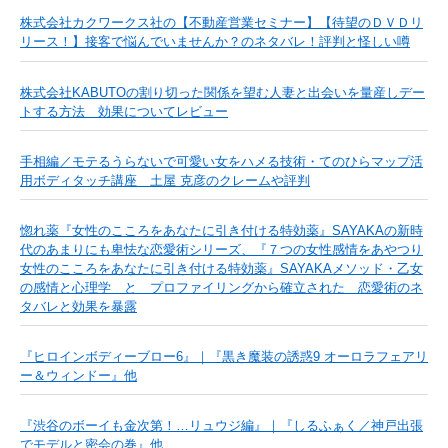
株式会社カクワークス社の【不動産営業セミナー】【待望のＤＶＤリ
リース！】接客で悩んでいませんか？のネタバレ！評判と怪しい噂
株式会社KABUTOの割り切った関係を望む人妻と出会いを量産しデー
トする方法 効果についてレビュー
手相編／モテるうらないで可愛い女をハメる技術・てのひらマップ活
用ボディタッチ講座 土屋 克彦のクレームや評判
惚れ薬『女性のこころをあなたに引き付ける特効薬』SAYAKAの新時
代のあまりにも卑怯な恋愛術シリーズ、『７つの女性感情をあやつり
女性のこころをあなたに引き付ける特効薬』SAYAKAメソッド・乙女
の感情と心理学 と プロファイリングから確立された 恋愛術のネ
タバレと効果を暴露
『ヒロインボディーブロー6』｜『黒き魔装の誘惑9 オーロラフェアリ
ー＆ウィンドー』他
『渋谷のボーイも金次第！…リュウジ編』｜『しるふぁく／神戸出張
でモデルと密会の巻』他