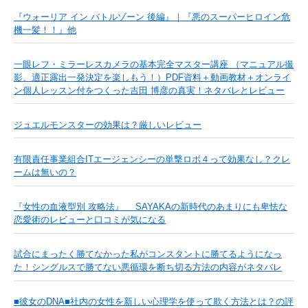
『ウォーリア イン バトルゾーン 後編』｜『悪のスーパーヒロイン危
機一髪！！』他
一眼レフ・ミラーレスカメラの基本完全マスター講座 （マニュアル撮
影、適正露出一発決定を楽しもう！）PDF資料＋動画教材＋オンライ
ン個人レッスン付をつくった吉田 博彦の真実！ネタバレとレビュー
ジュエルモンスターの効果は？厳しいレビュー
有限責任事業組合ITエージェンシーの単撃ロボ４って効果なし？クレ
ームは無いの？
『女性の血液型別 攻略法』 SAYAKAの新時代のあまりにも卑怯な
恋愛術のレビューと口コミが気になる
試合にまったく勝てなかった私がコンスタントに勝てるようになっ
た！シングルスで勝てない悪循環を断ち切る方法の内容がネタバレ
■彼女のDNA■社内の女性を新しい心理学を使って欺く方法とは？の評