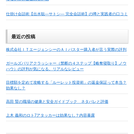
仕掛け会話術【出水聡―サトシ― 完全会話術】の噂と実践者の口コミ
最近の投稿
株式会社ＩＴエージェンシーのＡＩバスター購入者が言う実際の評判
ガールズバリアクラッシャー（禁断の４ステップ【略奪寝取り】ノウ
ハウ）の評判が気になる。リアルなレビュー
目標額を定めて攻略する「ルーレット投資術」の返金保証って本当？
効果なし？
高田 賢の職場の健康と安全ガイドブック ネタバレと評価
上木 義和のロト7アタッカーは効果なし？内容暴露