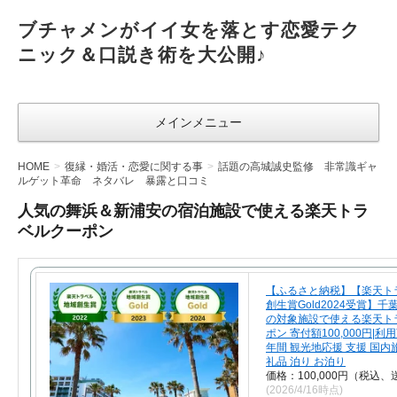
ブチャメンがイイ女を落とす恋愛テク
ニック＆口説き術を大公開♪
メインメニュー
HOME
復縁・婚活・恋愛に関する事
話題の高城誠史監修 非常識ギャ
ルゲット革命 ネタバレ 暴露と口コミ
人気の舞浜＆新浦安の宿泊施設で使える楽天トラ
ベルクーポン
【ふるさと納税】【楽天ト
創生賞Gold2024受賞】
の対象施設で使える楽天ト
ポン 寄付額100,000円|利
年間 観光地応援 支援 国内旅
礼品 泊り お泊り
価格：100,000円（税込、
(2026/4/16時点)