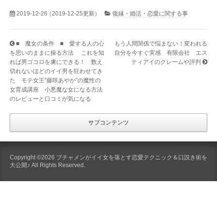
2019-12-26
（2019-12-25更新）
復縁・婚活・恋愛に関する事
■ 魔女の条件 ■ 愛する人の心
もう人間関係で悩まない！変われる
を思いのままに操る方法 これを知
自分を今すぐ実感 有限会社 エス
れば男ゴコロを虜にできる！ 数え
ティアイのクレームや評判
切れないほどのイイ男を狂わせてき
た モテ女王”藤咲あやか”の魔性の
女育成講座 小悪魔な女になる方法
のレビューと口コミが気になる
サブコンテンツ
Copyright ©2026 ブチャメンがイイ女を落とす恋愛テクニック＆口説き術を
大公開♪ All Rights Reserved.