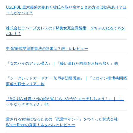
USEFUL 黒木義盛の別れた彼氏を取り戻す１０の方法は効果あり？口
コミがヤバイ？
株式会社ラバーズカレスのドM美女完全覚醒術 ２ちゃんねるでネタ
バレ！？
中 宏夢式早漏改善法の効果は？厳しいレビュー
『女スパイのアナル潜入』｜『酔い潰れた同僚をお持ち帰り』他
『シークレットガードナー 恥辱身辺警護編』｜『ヒロイン排泄拷問05
肛虐の戦士マリア』他
『SOUTA 可愛い男の娘が恥じらいながらエッチしちゃう！』｜『エ
ッチなうさぎちゃん』他
愛される女性になるための『恋愛マインド』をつくった株式会社
White Rootの真実！ネタバレとレビュー