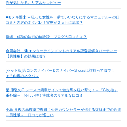
判が気になる。リアルなレビュー
■モテキ襲来 ～狙った女性を一瞬でいいなりにするマニュアル～の口
コミと内容のネタバレ！実態が２ｃｈに流出？
復縁 成功の法則の体験談 ブログの口コミは？
合同会社LINKエンターテインメントのリアル恋愛謎解きパーティー
【男性用】の効果は嘘？
[セット版]合コンスナイパー＆スナイパー3hoursは詐欺って嘘でし
ょ？内容のネタバレ
星 康弘のGIレースは簡単サインで激走馬を狙い撃て！～『GIの掟』
番外編～ 怪しい噂！実践者のリアルな口コミ
小島 良教の高確率で復縁！心理カウンセラーが伝える復縁までの近道
～男性版～ 口コミが怪しい