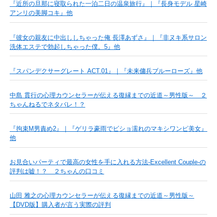
『近所の旦那に寝取られた一泊二日の温泉旅行』｜『長身モデル 星崎
アンリの美脚コキ』他
『彼女の親友に中出ししちゃった俺 長澤あずさ』｜『非ヌキ系サロン
洗体エステで勃起しちゃった僕。5』他
『スパンデクサーグレート ACT.01』｜『未来傭兵ブルーローズ』他
中島 貫行の心理カウンセラーが伝える復縁までの近道～男性版～ ２
ちゃんねるでネタバレ！？
『拘束M男責め2』｜『ゲリラ豪雨でビショ濡れのマキシワンピ美女』
他
お見合いパーティで最高の女性を手に入れる方法-Excellent Couple-の
評判は嘘！？ ２ちゃんの口コミ
山田 雅之の心理カウンセラーが伝える復縁までの近道～男性版～
【DVD版】購入者が言う実際の評判