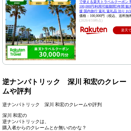
で使える楽天トラベルクーポン 
100,000円|利用可能期間3年間 
援 国内旅行 返礼 返礼品 泊り お
価格：100,000円（税込、送料無
(2026/4/16時点)
楽天
逆ナンパトリック 深川 和宏のクレー
ムや評判
逆ナンパトリック 深川 和宏のクレームや評判
深川 和宏の
逆ナンパトリックは、
購入者からのクレームとか無いのかな？