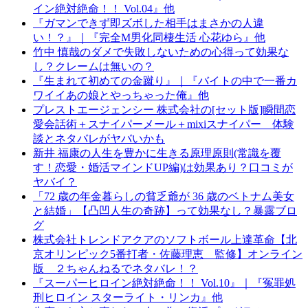
イン絶対絶命！！ Vol.04』他
『ガマンできず即ズボした相手はまさかの人違
い！？』｜『完全M男化同棲生活 心花ゆら』他
竹中 慎哉のダメで失敗しないための心得って効果な
し？クレームは無いの？
『生まれて初めての金蹴り』｜『バイトの中で一番カ
ワイイあの娘とやっちゃった俺』他
プレストエージェンシー 株式会社の[セット版]瞬間恋
愛会話術＋スナイパーメール＋mixiスナイパー 体験
談とネタバレがヤバいかも
新井 福康の人生を豊かに生きる原理原則(常識を覆
す！恋愛・婚活マインドUP編)は効果あり？口コミが
ヤバイ？
「72 歳の年金暮らしの貧乏爺が 36 歳のベトナム美女
と結婚」【凸凹人生の奇跡】って効果なし？暴露ブロ
グ
株式会社トレンドアクアのソフトボール上達革命【北
京オリンピック5番打者・佐藤理恵 監修】オンライン
版 ２ちゃんねるでネタバレ！？
『スーパーヒロイン絶対絶命！！ Vol.10』｜『冤罪処
刑ヒロイン スターライト・リンカ』他