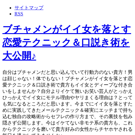
サイトマップ
RSS
ブチャメンがイイ女を落とす
恋愛テクニック＆口説き術を
大公開♪
自分はブチャメンだと思い込んでいて行動力のない貴方！男
は顔じゃない！体でもない！ブチャメンがイイ女を落とす恋
愛テクニック＆口説き術で貴方もイイ女とディープな付き合
いをしませんか？自分よりイケて無いお笑い芸人がとっかえ
ひっかえでイイ女にモテル理由やヤリまくる理由は？とって
も気になるところだと思います。今までにイイ女を落とすた
めに実践してきたメールテクニック＆確実にエッチまで持ち
込む独自の攻略術からセフレの作り方まで、その裏技を包み
隠さず公開します。今はイケてない非モテ系の貴方も、これ
からテクニックを磨いて貴方好みの女性からチヤホヤされる