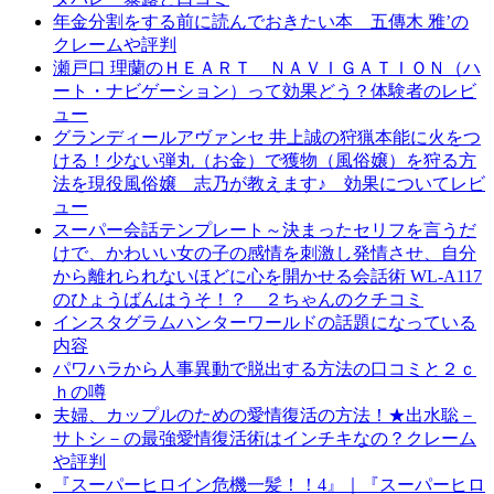
年金分割をする前に読んでおきたい本 五傳木 雅’の
クレームや評判
瀬戸口 理蘭のＨＥＡＲＴ ＮＡＶＩＧＡＴＩＯＮ（ハ
ート・ナビゲーション）って効果どう？体験者のレビ
ュー
グランディールアヴァンセ 井上誠の狩猟本能に火をつ
ける！少ない弾丸（お金）で獲物（風俗嬢）を狩る方
法を現役風俗嬢 志乃が教えます♪ 効果についてレビ
ュー
スーパー会話テンプレート～決まったセリフを言うだ
けで、かわいい女の子の感情を刺激し発情させ、自分
から離れられないほどに心を開かせる会話術 WL-A117
のひょうばんはうそ！？ ２ちゃんのクチコミ
インスタグラムハンターワールドの話題になっている
内容
パワハラから人事異動で脱出する方法の口コミと２ｃ
ｈの噂
夫婦、カップルのための愛情復活の方法！★出水聡－
サトシ－の最強愛情復活術はインチキなの？クレーム
や評判
『スーパーヒロイン危機一髪！！4』｜『スーパーヒロ