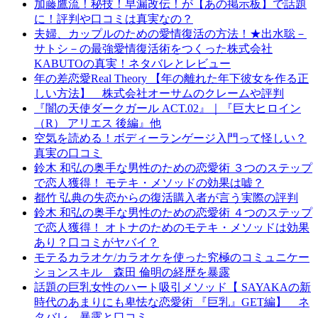
加藤鷹流！秘技！早漏改伝！が【あの掲示板】で話題
に！評判や口コミは真実なの？
夫婦、カップルのための愛情復活の方法！★出水聡－
サトシ－の最強愛情復活術をつくった株式会社
KABUTOの真実！ネタバレとレビュー
年の差恋愛Real Theory 【年の離れた年下彼女を作る正
しい方法】 株式会社オーサムのクレームや評判
『闇の天使ダークガール ACT.02』｜『巨大ヒロイン
（R） アリエス 後編』他
空気を読める！ボディーランゲージ入門って怪しい？
真実の口コミ
鈴木 和弘の奥手な男性のための恋愛術 ３つのステップ
で恋人獲得！ モテキ・メソッドの効果は嘘？
都竹 弘典の失恋からの復活購入者が言う実際の評判
鈴木 和弘の奥手な男性のための恋愛術 ４つのステップ
で恋人獲得！ オトナのためのモテキ・メソッドは効果
あり？口コミがヤバイ？
モテるカラオケ/カラオケを使った究極のコミュニケー
ションスキル 森田 倫明の経歴を暴露
話題の巨乳女性のハート吸引メソッド【 SAYAKAの新
時代のあまりにも卑怯な恋愛術 『巨乳』GET編】 ネ
タバレ 暴露と口コミ