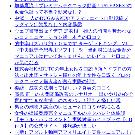
加藤鷹流！プレミアムテクニック動画！7STEP SEX!の
返金保証って本当？効果なし？
中澤 一人のDUGA(APEX)アフィリエイト自動投稿プ
ラグインは効果なし？内容暴露
ウェブ書籍出版イデア 黒羽根 雄大の時間を奪われな
いコミュニケーション術 本当の口コミ
的中率はズバリ約７０％です ターゲットキング V1
（中央競馬予想専用ソフト） ※ 当商材には資金配分
マニュアルは付いておりません。のレビューと口コミ
が気になる
株式会社KABUTOの年上女性を口説き落とすプロの方
法＜出水聡－サトシ－憧れの年上女性を口説くプロの
テクニック＞購入者が言う実際の評判
復縁 成功の法則って怪しい？真実の口コミ
高橋 正一の人間関係改善のシナリオ 「思いやりの心で
育むすてきな友情」のネタバレ！評判と怪しい噂
男女の潮吹き講座のレビューと口コミが気になる
女性の復縁奥義完全マニュアルのネタバレと体験談
【モラル・ハラスメント】実践対策ガイドブック【CD
付き】の公式サイト 体験談が怪しい
（新）アダルト動画アフィリエイト実践マニュアル！/