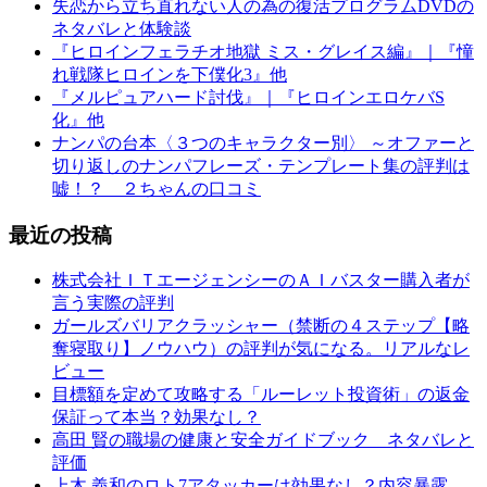
失恋から立ち直れない人の為の復活プログラムDVDの
ネタバレと体験談
『ヒロインフェラチオ地獄 ミス・グレイス編』｜『憧
れ戦隊ヒロインを下僕化3』他
『メルピュアハード討伐』｜『ヒロインエロケバS
化』他
ナンパの台本〈３つのキャラクター別〉 ～オファーと
切り返しのナンパフレーズ・テンプレート集の評判は
嘘！？ ２ちゃんの口コミ
最近の投稿
株式会社ＩＴエージェンシーのＡＩバスター購入者が
言う実際の評判
ガールズバリアクラッシャー（禁断の４ステップ【略
奪寝取り】ノウハウ）の評判が気になる。リアルなレ
ビュー
目標額を定めて攻略する「ルーレット投資術」の返金
保証って本当？効果なし？
高田 賢の職場の健康と安全ガイドブック ネタバレと
評価
上木 義和のロト7アタッカーは効果なし？内容暴露