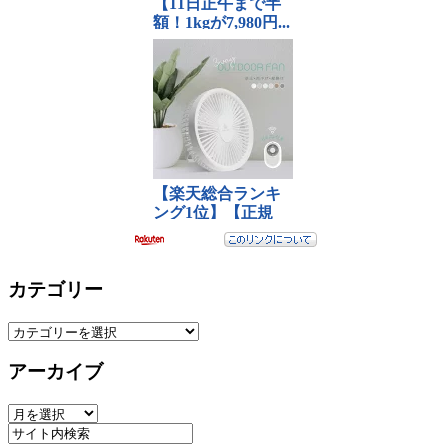
カテゴリー
カ
テ
アーカイブ
ゴ
リ
ア
ー
ー