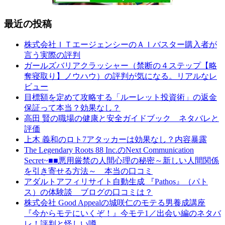
最近の投稿
株式会社ＩＴエージェンシーのＡＩバスター購入者が
言う実際の評判
ガールズバリアクラッシャー（禁断の４ステップ【略
奪寝取り】ノウハウ）の評判が気になる。リアルなレ
ビュー
目標額を定めて攻略する「ルーレット投資術」の返金
保証って本当？効果なし？
高田 賢の職場の健康と安全ガイドブック ネタバレと
評価
上木 義和のロト7アタッカーは効果なし？内容暴露
The Legendary Roots 88 Inc.のNext Communication
Secret~■■悪用厳禁の人間心理の秘密～新しい人間関係
を引き寄せる方法～ 本当の口コミ
アダルトアフィリサイト自動生成 『Pathos』（パト
ス）の体験談 ブログの口コミは？
株式会社 Good Appealの城咲仁のモテる男養成講座
『今からモテにいくぞ！』今モテ1／出会い編のネタバ
レ！評判と怪しい噂