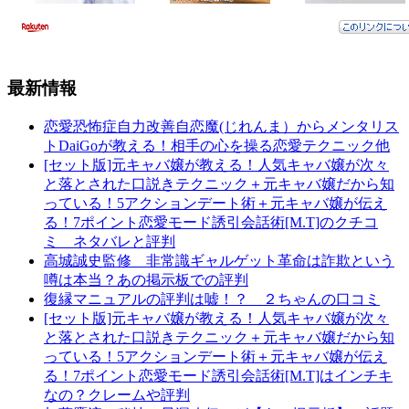
最新情報
恋愛恐怖症自力改善自恋魔(じれんま）からメンタリス
トDaiGoが教える！相手の心を操る恋愛テクニック他
[セット版]元キャバ嬢が教える！人気キャバ嬢が次々
と落とされた口説きテクニック＋元キャバ嬢だから知
っている！5アクションデート術＋元キャバ嬢が伝え
る！7ポイント恋愛モード誘引会話術[M.T]のクチコ
ミ ネタバレと評判
高城誠史監修 非常識ギャルゲット革命は詐欺という
噂は本当？あの掲示板での評判
復縁マニュアルの評判は嘘！？ ２ちゃんの口コミ
[セット版]元キャバ嬢が教える！人気キャバ嬢が次々
と落とされた口説きテクニック＋元キャバ嬢だから知
っている！5アクションデート術＋元キャバ嬢が伝え
る！7ポイント恋愛モード誘引会話術[M.T]はインチキ
なの？クレームや評判