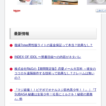
最新情報
復縁7step男性版ライトの返金保証って本当？効果なし？
INDEX OF IDOL 〜禁書目録〜の内容がネタバレ
株式会社R&Gの【期間限定版】恋愛メール大百科 ～彼女の
ココロを遠隔操作する技術って効果なし？クレームは無い
の？
『マジ盗撮！！ビデボでオナルスジ筋色黒少年！！』｜『T
SUBASA 秘書は女装少年！社長にミルクを！秘密の業務
♪』他