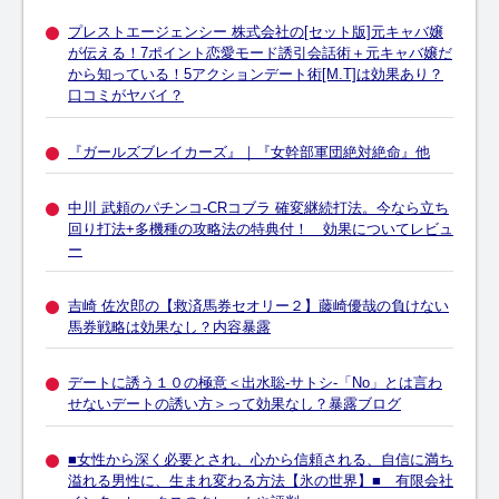
プレストエージェンシー 株式会社の[セット版]元キャバ嬢
が伝える！7ポイント恋愛モード誘引会話術＋元キャバ嬢だ
から知っている！5アクションデート術[M.T]は効果あり？
口コミがヤバイ？
『ガールズブレイカーズ』｜『女幹部軍団絶対絶命』他
中川 武頼のパチンコ-CRコブラ 確変継続打法。今なら立ち
回り打法+多機種の攻略法の特典付！ 効果についてレビュ
ー
吉崎 佐次郎の【救済馬券セオリー２】藤崎優哉の負けない
馬券戦略は効果なし？内容暴露
デートに誘う１０の極意＜出水聡-サトシ-「No」とは言わ
せないデートの誘い方＞って効果なし？暴露ブログ
■女性から深く必要とされ、心から信頼される、自信に満ち
溢れる男性に、生まれ変わる方法【氷の世界】■ 有限会社