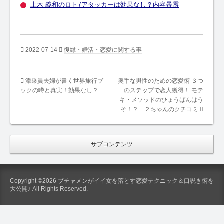
上木 義和のロト7アタッカーは効果なし？内容暴露
2022-07-14
復縁・婚活・恋愛に関する事
添乗員夫婦が書く世界旅行ブ
奥手な男性のための恋愛術 ３つ
ックの噂と真実！効果なし？
のステップで恋人獲得！ モテ
キ・メソッドのひょうばんはう
そ！？ ２ちゃんのクチコミ
サブコンテンツ
Copyright ©2026 ブチャメンがイイ女を落とす恋愛テクニック＆口説き術を
大公開♪ All Rights Reserved.