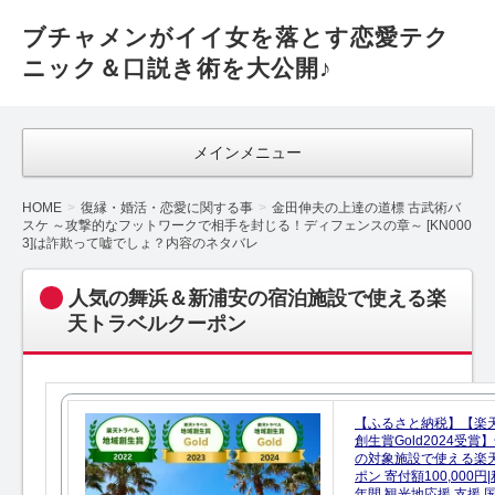
ブチャメンがイイ女を落とす恋愛テク
ニック＆口説き術を大公開♪
メインメニュー
HOME
復縁・婚活・恋愛に関する事
金田伸夫の上達の道標 古武術バ
スケ ～攻撃的なフットワークで相手を封じる！ディフェンスの章～ [KN000
3]は詐欺って嘘でしょ？内容のネタバレ
人気の舞浜＆新浦安の宿泊施設で使える楽
天トラベルクーポン
【ふるさと納税】【楽
創生賞Gold2024受
の対象施設で使える楽
ポン 寄付額100,000
年間 観光地応援 支援 