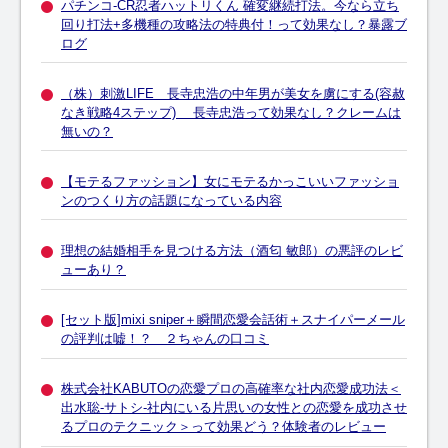
パチンコ-CR忍者ハットリくん 確変継続打法。今なら立ち
回り打法+多機種の攻略法の特典付！って効果なし？暴露ブ
ログ
（株）刺激LIFE 長寺忠浩の中年男が美女を虜にする(容赦
なき戦略4ステップ) 長寺忠浩って効果なし？クレームは
無いの？
【モテるファッション】女にモテるかっこいいファッショ
ンのつくり方の話題になっている内容
理想の結婚相手を見つける方法（酒匂 敏郎）の悪評のレビ
ューあり？
[セット版]mixi sniper＋瞬間恋愛会話術＋スナイパーメール
の評判は嘘！？ ２ちゃんの口コミ
株式会社KABUTOの恋愛プロの高確率な社内恋愛成功法＜
出水聡-サトシ-社内にいる片思いの女性との恋愛を成功させ
るプロのテクニック＞って効果どう？体験者のレビュー