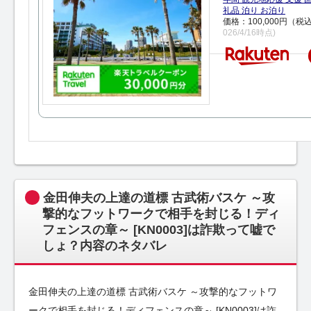
礼品 泊り お泊り
価格：100,000円（税
026/4/16時点)
金田伸夫の上達の道標 古武術バスケ ～攻
撃的なフットワークで相手を封じる！ディ
フェンスの章～ [KN0003]は詐欺って嘘で
しょ？内容のネタバレ
金田伸夫の上達の道標 古武術バスケ ～攻撃的なフットワ
ークで相手を封じる！ディフェンスの章～ [KN0003]は詐