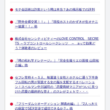
モテ会話術は詐欺という噂は本当？あの掲示板での評判
『野外全裸交尾！！』｜『現役ホストのかずきが生オナニ
ー披露！！』他
株式会社センシティビティーのLOVE CONTROL SECRE
TS ～ラブコントロールシークレッツ ～ aって効果ど
う？体験者のレビュー
『噂の枯れ竿ドレナージ』｜『完全生撮りエロ面接 山田祐
介編』他
セフレ常時４～５人、毎週違う女性とホテルに通う下半身
フル回転の男が実践する女の脳を支配するオペレーショ
ン！スペルマン中川誠司の「恋愛商材マニアがついに見つ
けた恋愛の最終的な答え」のスレが２ｃｈで・・・
『フリーダム☆オーディション 脚責め編』｜『2人っきり
の病室でSEX交渉で成功できるか？』他