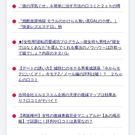
「彼の浮気ぐせ」を簡単に治す方法の口コミと２ｃｈの噂
『残酷放尿地獄 モラルのかけらも無い黒GALの小便』｜
『快楽レズエステ11』他
★[女性用]逆転恋愛成功プログラム～彼女持ち男性が“彼女
ではなくあなた”を選んでくれる魔法のノウハウ～は詐欺っ
て嘘でしょ？内容のネタバレ
【デートの誘い方】城咲仁のモテる男養成講座『今からモ
テにいくぞ！』今モテ2／メール編の評判は嘘！？ ２ちゃ
んの口コミ
合同会社エルエスエム企画の天使の復縁マップは効果あ
り？口コミがヤバイ？
【再販権付】女性の復縁奥義完全マニュアルが【あの掲示
板】で話題に！評判や口コミは真実なの？