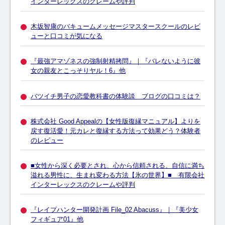
インターレックスのクレームや評判
木坂智康のバキュームメッセージマスタースクールのレビ
ューと口コミが気になる
『最強アマゾネスの強制射精拷問』｜『バレないように彼
女の親友とこっそりヤル！6』他
バツイチ男子の恋愛教科書の体験談 ブログの口コミは？
株式会社 Good Appealの【女性版復縁マニュアル】よりを
戻す復活愛！元カレと復縁する方法って効果どう？体験者
のレビュー
■女性から深く必要とされ、心から信頼される、自信に満ち
溢れる男性に、生まれ変わる方法【氷の世界】■ 有限会社
インターレックスのクレームや評判
『レイプハンター開発計画 File_02 Abacuss』｜『美少女
フィギュア01』他