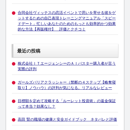
合同会社ヴィッテスの恋活イベントで思いを寄せる彼をゲ
ットするための自己表現トレーニングマニュアル「スピー
ドデート」忙しいあなたのためのもっとも効率的かつ効果
的な方法【再販権付】 評価とクチコミ
最近の投稿
株式会社ＩＴエージェンシーのＡＩバスター購入者が言う
実際の評判
ガールズバリアクラッシャー（禁断の４ステップ【略奪寝
取り】ノウハウ）の評判が気になる。リアルなレビュー
目標額を定めて攻略する「ルーレット投資術」の返金保証
って本当？効果なし？
高田 賢の職場の健康と安全ガイドブック ネタバレと評価