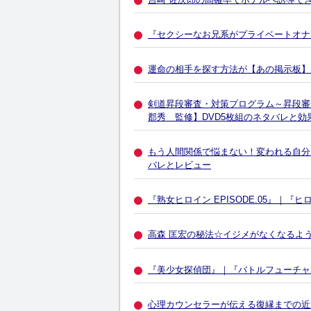
『セクシーなお兄系がプライベートオナ
運命の相手を探す方法が【あの掲示板】
剣道昇段審査・対策プログラム～昇段審
郡秀 監修】DVD5枚組のネタバレと効
もう人間関係で悩まない！変われる自分
バレとレビュー
『熟女ヒロイン EPISODE.05』｜『ヒ
高森 匡宏の秘法☆イジメがなくなるよ
『美少女探偵団』｜『バトルフューチャ
心理カウンセラーが伝える復縁までの近