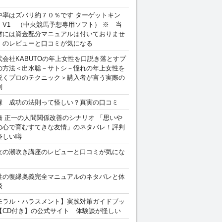
中率はズバリ約７０％です ターゲットキン
 V1 （中央競馬予想専用ソフト） ※ 当
材には資金配分マニュアルは付いておりませ
。のレビューと口コミが気になる
式会社KABUTOの年上女性を口説き落とすプ
の方法＜出水聡－サトシ－憧れの年上女性を
説くプロのテクニック＞購入者が言う実際の
判
縁 成功の法則って怪しい？真実の口コミ
橋 正一の人間関係改善のシナリオ 「思いや
の心で育むすてきな友情」のネタバレ！評判
怪しい噂
女の潮吹き講座のレビューと口コミが気にな
性の復縁奥義完全マニュアルのネタバレと体
談
モラル・ハラスメント】実践対策ガイドブッ
【CD付き】の公式サイト 体験談が怪しい