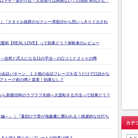
 口下手・あがり症・人見知りは関係ない！の増田 和也さん
｜『スタイル抜群のセクシー津加沙から思いっきりイカされ
愛術【REAL LOVE】って効果どう？体験者のレビュー
」 ～自然と恋人になる11の手法～の口コミと２ｃｈの噂
ster ９個の会話パターン、１２個の会話フレーズを言うだけで口説かな
アトーク術の噂と真実！効果なし？
から新婚当時のラブラブ夫婦へ大逆転する方法って効果どう？
オ編～』｜『童顔ひで君が強姦魔に襲われる！残虐的な仕打ち
カテ
カ
きるお持ち帰りテンプレートの効果は嘘？