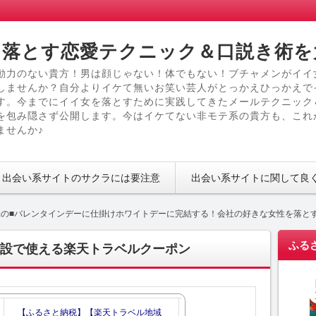
落とす恋愛テクニック＆口説き術を
動力のない貴方！男は顔じゃない！体でもない！ブチャメンがイイ
しませんか？自分よりイケて無いお笑い芸人がとっかえひっかえで
す。今までにイイ女を落とすために実践してきたメールテクニック
を包み隠さず公開します。今はイケてない非モテ系の貴方も、これ
ませんか♪
出会い系サイトのサクラには要注意
出会い系サイトに関して良
保の■バレンタインデーに仕掛けホワイトデーに完結する！会社の好きな女性を落と
ふる
設で使える楽天トラベルクーポン
【ふるさと納税】【楽天トラベル地域