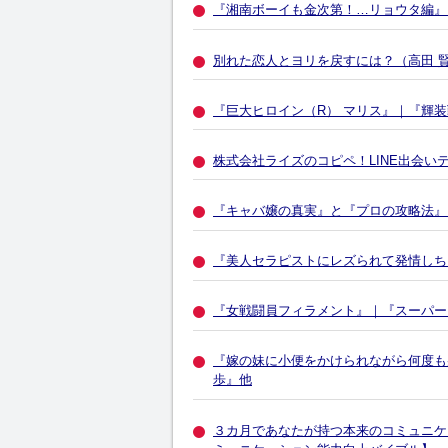
『湘南ボーイも金次第！…リョウタ編』
別れた恋人とヨリを戻すには？（高田 
『巨大ヒロイン（R） マリス』｜『輝
株式会社ライズのコピペ！LINE出会
『キャバ嬢の真実』と『プロの攻略法』
『美人セラピストにレズられて発情しち
『女戦闘員フィラメント』｜『スーパーヒロ
『嫁の妹に小便をかけられながら何度も
歩』他
３カ月であなたが持つ本来のコミュニケ