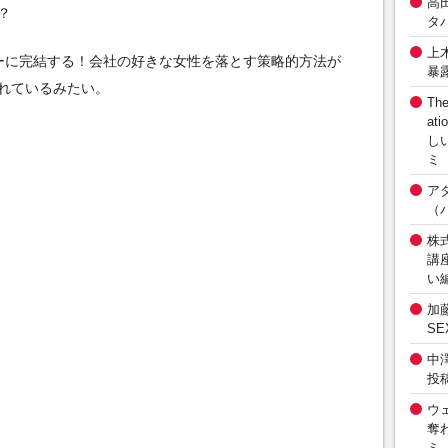
高
？
タ
上
ーに完結する！会社の好きな女性を落とす策略的方法が
暴
れているみたい。
The
at
し
ミ
ア
（
株式
講
い
加
S
中
投
ウ
奪
ミ