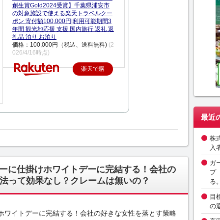
創生賞Gold2024受賞】千葉県浦安市
の対象施設で使える楽天トラベルクー
ポン 寄付額100,000円|利用可能期間3
年間 観光地応援 支援 国内旅行 返礼 返
礼品 泊り お泊り
価格：100,000円（税込、送料無料)
(2
026/4/16時点)
楽天で購
入
最近
株
入
ガ
デーに仕掛けホワイトデーに完結する！会社の
プ
法って効果なし？クレームは無いの？
る
目
の
けホワイトデーに完結する！会社の好きな女性を落とす策略