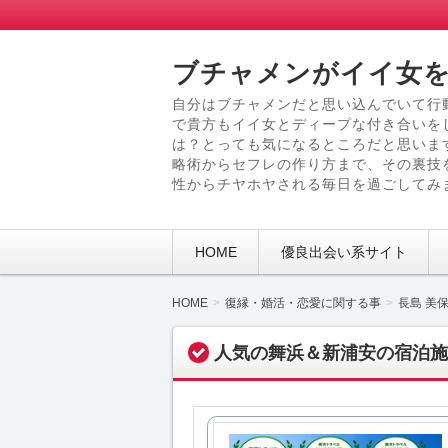
ブチャメンがイイ女を
自分はブチャメンだと思い込んでいて行
で貴方もイイ女とディープな付き合いを
は？とっても気になるところだと思いま
略術からセフレの作り方まで、その裏技
性からチヤホヤされる毎日を過ごしてみ
HOME
優良出会い系サイト
HOME
復縁・婚活・恋愛に関する事
長島 美
人気の舞浜＆新浦安の宿泊施