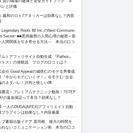
田 賢の職場の健康と安全ガイドブック ネ
バレと評価
木 義和のロト7アタッカーは効果なし？内容
露
 Legendary Roots 88 Inc.のNext Communic
ion Secret~■■悪用厳禁の人間心理の秘密～新
い人間関係を引き寄せる方法～ 本当の口コ
ダルトアフィリサイト自動生成 『Pathos』
パトス）の体験談 ブログの口コミは？
会社 Good Appealの城咲仁のモテる男養成
座『今からモテにいくぞ！』今モテ1／出会
編のネタバレ！評判と怪しい噂
藤鷹流！プレミアムテクニック動画！7STEP
EX!の返金保証って本当？効果なし？
澤 一人のDUGA(APEX)アフィリエイト自動
稿プラグインは効果なし？内容暴露
ェブ書籍出版イデア 黒羽根 雄大の時間を
われないコミュニケーション術 本当の口コ