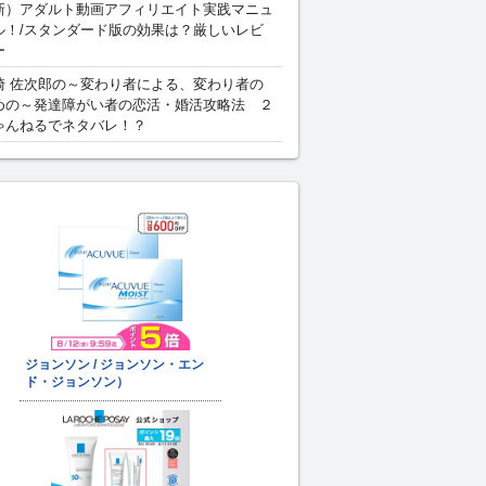
新）アダルト動画アフィリエイト実践マニュ
ル！/スタンダード版の効果は？厳しいレビ
ー
崎 佐次郎の～変わり者による、変わり者の
めの～発達障がい者の恋活・婚活攻略法 ２
ゃんねるでネタバレ！？