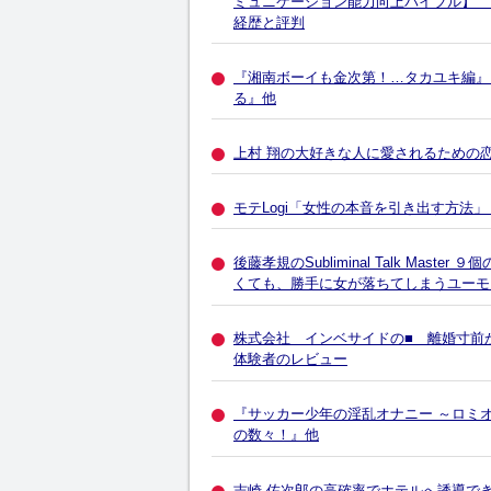
ミュニケーション能力向上バイブル】
経歴と評判
『湘南ボーイも金次第！…タカユキ編』
る』他
上村 翔の大好きな人に愛されるための恋
モテLogi「女性の本音を引き出す方法
後藤孝規のSubliminal Talk Ma
くても、勝手に女が落ちてしまうユーモ
株式会社 インベサイドの■ 離婚寸前
体験者のレビュー
『サッカー少年の淫乱オナニー ～ロミ
の数々！』他
吉崎 佐次郎の高確率でホテルへ誘導で