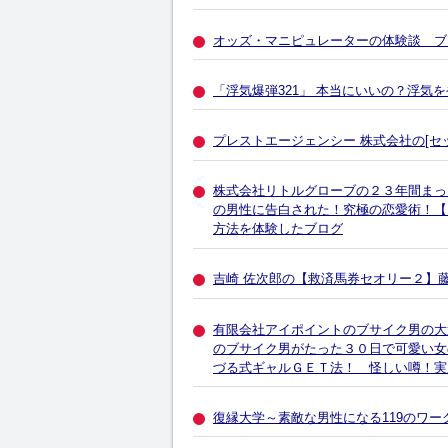
オッズ・マニピュレーターの体験談 ブ
「浮気爆弾321」 本当にいいの？浮
プレストエージェンシー 株式会社の[セッ
株式会社リトルグローブの２３年間まっ
の男性に告白された！究極の恋愛術！【
方法を体験したブログ
吉崎 佐次郎の【救済馬券セオリー２】
有限会社アイポイントのブサイク男の大
のブサイク男がたった３０日で可愛い女
づる式ギャルＧＥＴ法！ 怪しい噂！実
復縁大学～素敵な男性になる119のワ