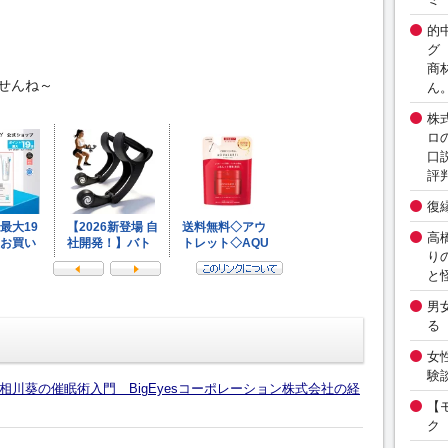
的
グ
商
せんね～
ん
株
ロ
口
評
復
高
り
と
男
る
女
験
川葵の催眠術入門 BigEyesコーポレーション株式会社の経
【
ク