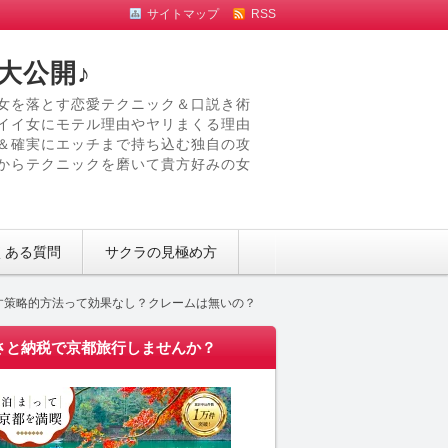
サイトマップ
RSS
大公開♪
女を落とす恋愛テクニック＆口説き術
イイ女にモテル理由やヤリまくる理由
＆確実にエッチまで持ち込む独自の攻
からテクニックを磨いて貴方好みの女
くある質問
サクラの見極め方
す策略的方法って効果なし？クレームは無いの？
さと納税で京都旅行しませんか？