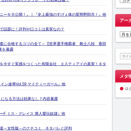
テ
ゴ
ニーを大公開！』｜『史上最強のすげぇ体の変態野郎共！』他
リ
アー
ー
で話題に！評判や口コミは真実なの？
ア
ー
査に合格するコツの全て～【世界選手権覇者 教士八段 香田
カ
果を暴露
イ
ブ
を今すぐ実感をつくった有限会社 エスティアイの真実！ネタ
メタ
ロイン凌辱Vol.59 マイティーガール』他
ロ
うになる方法は効果なし？内容暴露
ーF ミス・グレイス 廃人愛玩奴隷』他
道～女性版～のクチコミ ネタバレと評判