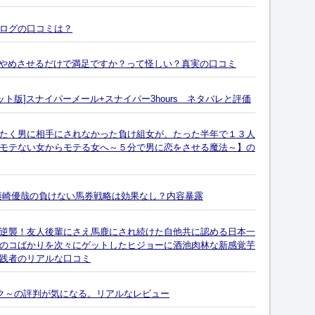
ログの口コミは？
気をやめさせるだけで満足ですか？って怪しい？真実の口コミ
ト版]スナイパーメール+スナイパー3hours ネタバレと評価
たく男に相手にされなかった負け組女が、たった半年で１３人
モテない女からモテる女へ～５分で男に恋をさせる魔法～】の
藤崎優哉の負けない馬券戦略は効果なし？内容暴露
逆襲！友人後輩にさえ馬鹿にされ続けた自他共に認める日本一
のコばかりを次々にゲットしたヒジョーに酒池肉林な新感覚芋
践者のリアルな口コミ
ーク～の評判が気になる。リアルなレビュー