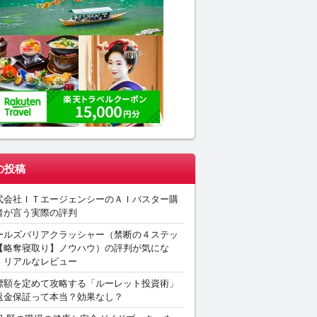
の投稿
式会社ＩＴエージェンシーのＡＩバスター購
者が言う実際の評判
ールズバリアクラッシャー（禁断の４ステッ
【略奪寝取り】ノウハウ）の評判が気にな
。リアルなレビュー
標額を定めて攻略する「ルーレット投資術」
返金保証って本当？効果なし？