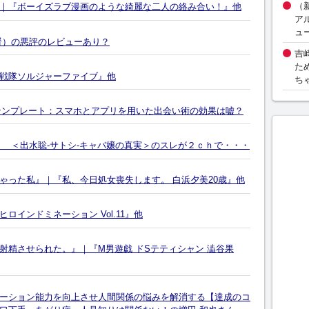
（
｜『ボーイズラブ漫画のような綺麗な二人の絡み合い！』他
ア
ュ
賢）の悪評のレビューあり？
吉
た
装戦隊ソルジャーファイブ』他
ち
いテンプレート：スマホとアプリを用いた出会い術の効果は嘘？
 ＜出水聡‐サトシ-キャバ嬢の真実＞のスレが２ｃｈで・・・
ゃった私』｜『私、今日処女喪失します。 白浜夕美20歳』他
インドミネーション Vol.11』他
射精させられた。』｜『M男遊戯 ドSテティシャン 澁谷果
ーション能力を向上させ人間関係の悩みを解消する【達成のコ