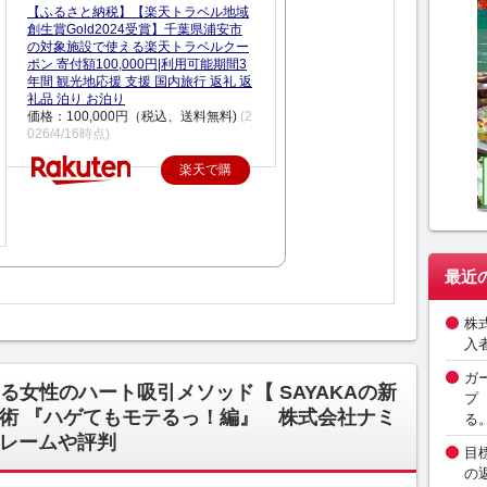
【ふるさと納税】【楽天トラベル地域
創生賞Gold2024受賞】千葉県浦安市
の対象施設で使える楽天トラベルクー
ポン 寄付額100,000円|利用可能期間3
年間 観光地応援 支援 国内旅行 返礼 返
礼品 泊り お泊り
価格：100,000円（税込、送料無料)
(2
026/4/16時点)
楽天で購
入
最近
株
入
ガ
女性のハート吸引メソッド【 SAYAKAの新
プ
術 『ハゲてもモテるっ！編』 株式会社ナミ
る
レームや評判
目
の