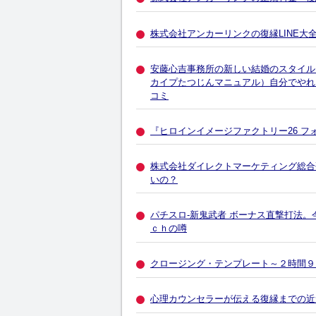
株式会社アンカーリンクの復縁LINE大
安藤心吉事務所の新しい結婚のスタイル
カイプたつじんマニュアル）自分でやれ
コミ
『ヒロインイメージファクトリー26 フ
株式会社ダイレクトマーケティング総合研
いの？
パチスロ-新鬼武者 ボーナス直撃打法
ｃｈの噂
クロージング・テンプレート～２時間９００
心理カウンセラーが伝える復縁までの近