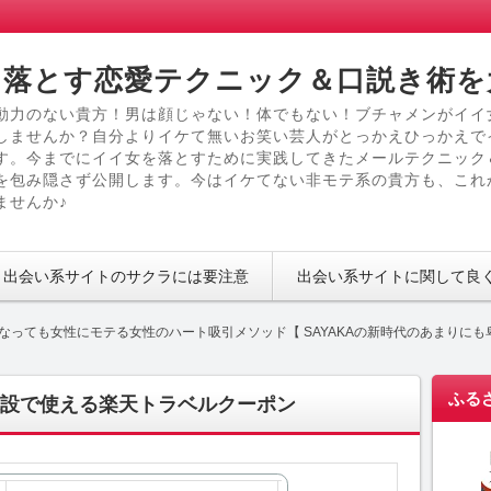
落とす恋愛テクニック＆口説き術を
動力のない貴方！男は顔じゃない！体でもない！ブチャメンがイイ
しませんか？自分よりイケて無いお笑い芸人がとっかえひっかえで
す。今までにイイ女を落とすために実践してきたメールテクニック
を包み隠さず公開します。今はイケてない非モテ系の貴方も、これ
ませんか♪
出会い系サイトのサクラには要注意
出会い系サイトに関して良
なっても女性にモテる女性のハート吸引メソッド【 SAYAKAの新時代のあまりに
ふる
設で使える楽天トラベルクーポン