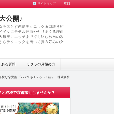
サイトマップ
RSS
大公開♪
女を落とす恋愛テクニック＆口説き術
イイ女にモテル理由やヤリまくる理由
＆確実にエッチまで持ち込む独自の攻
からテクニックを磨いて貴方好みの女
くある質問
サクラの見極め方
も卑怯な恋愛術 『ハゲてもモテるっ！編』 株式会社
さと納税で京都旅行しませんか？