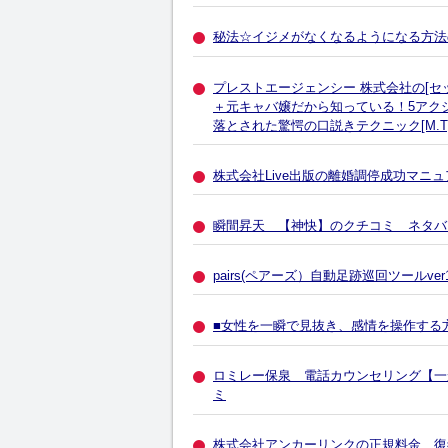
秘法☆イジメがなくなるようになる方法
プレストエージェンシー 株式会社の[セ
＋元キャバ嬢だから知っている！5アク
落とされた驚愕の口説きテクニック[M.T
株式会社Live出版の離婚調停成功マニ
瞬間昇天 【神快】のクチコミ ネタバ
pairs(ペアーズ）自動足跡巡回ツールv
■女性を一瞬で見抜き、感情を操作する
ロミレー保泉 電話カウンセリング【一
ミ
株式会社アンカーリンクの正規料金 復