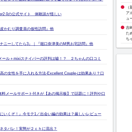
（
ア
er2.0の公式サイト 体験談が怪しい
ュ
吉
！皮かむり調査員の仮性訪問』他
た
ち
ナニーしてたら3』｜『堀口奈津美のM男お宅訪問』他
メール＋mixiスナイパーの評判は嘘！？ ２ちゃんの口コミ
性を手に入れる方法-Excellent Couple-は効果あり？口
無料メールサポート付きが【あの掲示板】で話題に！評判や口
にいくぞ！』今モテ1／出会い編の効果は？厳しいレビュー
ネタバレ！実態が２ｃｈに流出？