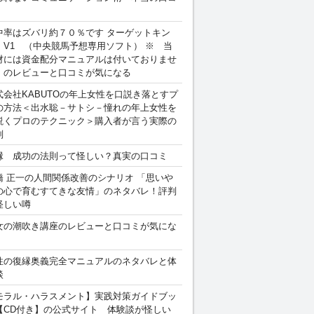
中率はズバリ約７０％です ターゲットキン
 V1 （中央競馬予想専用ソフト） ※ 当
材には資金配分マニュアルは付いておりませ
。のレビューと口コミが気になる
式会社KABUTOの年上女性を口説き落とすプ
の方法＜出水聡－サトシ－憧れの年上女性を
説くプロのテクニック＞購入者が言う実際の
判
縁 成功の法則って怪しい？真実の口コミ
橋 正一の人間関係改善のシナリオ 「思いや
の心で育むすてきな友情」のネタバレ！評判
怪しい噂
女の潮吹き講座のレビューと口コミが気にな
性の復縁奥義完全マニュアルのネタバレと体
談
モラル・ハラスメント】実践対策ガイドブッ
【CD付き】の公式サイト 体験談が怪しい