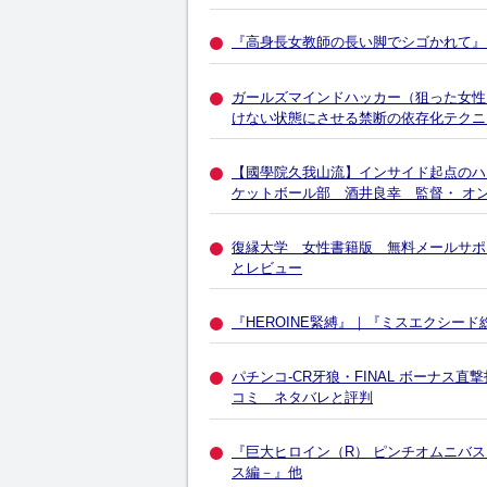
『高身長女教師の長い脚でシゴかれて』
ガールズマインドハッカー（狙った女性
けない状態にさせる禁断の依存化テクニ
【國學院久我山流】インサイド起点のハ
ケットボール部 酒井良幸 監督・ オ
復縁大学 女性書籍版 無料メールサポ
とレビュー
『HEROINE緊縛』｜『ミスエクシード
パチンコ-CR牙狼・FINAL ボーナ
コミ ネタバレと評判
『巨大ヒロイン（R） ピンチオムニバス
ス編－』他