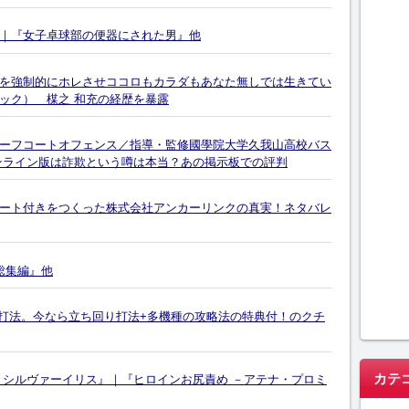
｜『女子卓球部の便器にされた男』他
を強制的にホレさせココロもカラダもあなた無しでは生きてい
ック） 楳之 和充の経歴を暴露
ーフコートオフェンス／指導・監修國學院大学久我山高校バス
ンライン版は詐欺という噂は本当？あの掲示板での評判
ート付きをつくった株式会社アンカーリンクの真実！ネタバレ
総集編』他
ス直撃打法。今なら立ち回り打法+多機種の攻略法の特典付！のクチ
カテ
 シルヴァーイリス』｜『ヒロインお尻責め －アテナ・プロミ