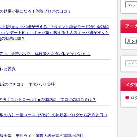
カ
テ
の効果が気になる！体験ブログの口コミ
ゴ
リ
アー
ット版]元キャバ嬢が伝える！7ポイント恋愛モード誘引会話術
ー
ションデート術＋元キャバ嬢が教える！人気キャバ嬢が次々と
]の効果は嘘？
ア
ー
カ
ュアル＋音声パック 体験談とネタバレがヤバいかも
イ
ブ
レと評判
er1.2のクチコミ ネタバレと評判
メタ
ロ
方法【コントロール】■の体験談 ブログの口コミは？
般の方】一括コース（60分）の体験談ブログから評判と口コ
縁大学 男性ライト版購入者が言う実際の評判