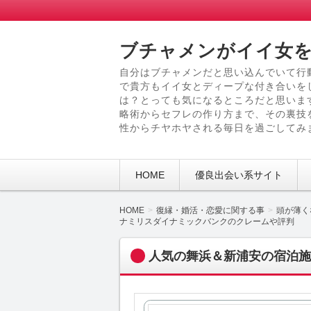
ブチャメンがイイ女を
自分はブチャメンだと思い込んでいて行
で貴方もイイ女とディープな付き合いを
は？とっても気になるところだと思いま
略術からセフレの作り方まで、その裏技
性からチヤホヤされる毎日を過ごしてみ
HOME
優良出会い系サイト
HOME
復縁・婚活・恋愛に関する事
頭が薄く
ナミリスダイナミックバンクのクレームや評判
人気の舞浜＆新浦安の宿泊施