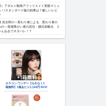
新）アダルト動画アフィリエイト実践マニュ
ル！/スタンダード版の効果は？厳しいレビ
ー
崎 佐次郎の～変わり者による、変わり者の
めの～発達障がい者の恋活・婚活攻略法 ２
ゃんねるでネタバレ！？