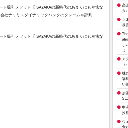
高
ト吸引メソッド【 SAYAKAの新時代のあまりにも卑怯な
タ
式会社ナミリスダイナミックバンクのクレームや評判
上
暴
The
ト吸引メソッド【 SAYAKAの新時代のあまりにも卑怯な
at
し
ミ
ア
（
株式
講
い
加
S
中
投
ウ
奪