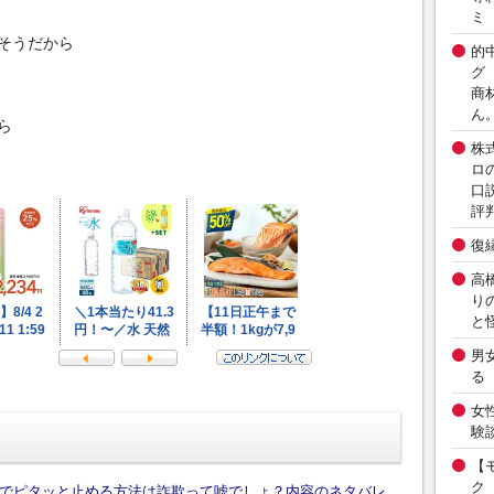
ミ
そうだから
的
グ
商
ん
ら
株
ロ
口
評
復
高
り
と
男
る
女
験
【
ク
でピタッと止める方法は詐欺って嘘でしょ？内容のネタバレ