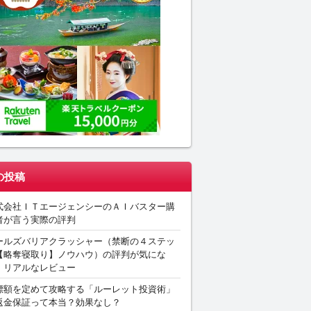
の投稿
式会社ＩＴエージェンシーのＡＩバスター購
者が言う実際の評判
ールズバリアクラッシャー（禁断の４ステッ
【略奪寝取り】ノウハウ）の評判が気にな
。リアルなレビュー
標額を定めて攻略する「ルーレット投資術」
返金保証って本当？効果なし？