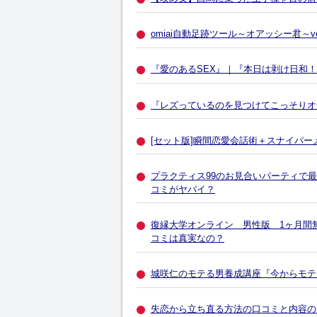
omiai自動足跡ツール～オアッシー君～v
『愛のあるSEX』｜『本日は剥け日和
『レズっているのを見つけてこっそりオ
[セット版]瞬間恋愛会話術＋スナイパー
プラクティス99のお見合いパーティで最高の女
コミがヤバイ？
復縁大学オンライン 男性版 1ヶ月間
コミは真実なの？
城咲仁のモテる男養成講座『今からモテ
失恋から立ち直る方法の口コミと内容の