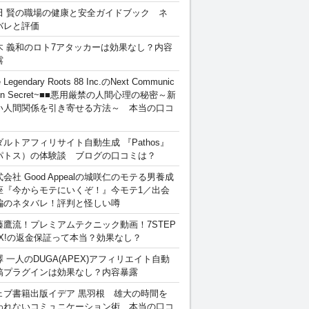
田 賢の職場の健康と安全ガイドブック ネ
バレと評価
木 義和のロト7アタッカーは効果なし？内容
露
 Legendary Roots 88 Inc.のNext Communic
ion Secret~■■悪用厳禁の人間心理の秘密～新
い人間関係を引き寄せる方法～ 本当の口コ
ダルトアフィリサイト自動生成 『Pathos』
パトス）の体験談 ブログの口コミは？
会社 Good Appealの城咲仁のモテる男養成
座『今からモテにいくぞ！』今モテ1／出会
編のネタバレ！評判と怪しい噂
藤鷹流！プレミアムテクニック動画！7STEP
EX!の返金保証って本当？効果なし？
澤 一人のDUGA(APEX)アフィリエイト自動
稿プラグインは効果なし？内容暴露
ェブ書籍出版イデア 黒羽根 雄大の時間を
われないコミュニケーション術 本当の口コ