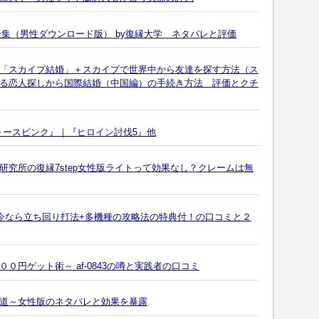
全集（男性ダウンロード版） by復縁大学 ネタバレと評価
「スカイプ結婚」＋スカイプで世界中から友達を探す方法（ス
る恋人探しから国際結婚（中国編）の手続き方法 評価とクチ
ォースピンク』｜『ヒロイン討伐5』他
究所の復縁7step女性版ライトって効果なし？クレームは無
。今なら立ち回り打法+多機種の攻略法の特典付！の口コミと２
円ゲット術～ af-0843の噂と実践者の口コミ
道～女性版のネタバレと効果を暴露