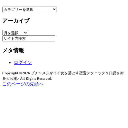
カ
テ
アーカイブ
ゴ
リ
ア
ー
ー
カ
メタ情報
イ
ブ
ログイン
Copyright ©2026 ブチャメンがイイ女を落とす恋愛テクニック＆口説き術
を大公開♪ All Rights Reserved.
このページの先頭へ