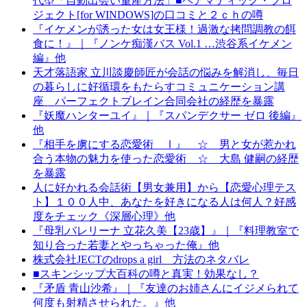
代型「自動出会い量産方法」■ペアマティック・プロ
ジェクト[for WINDOWS]の口コミと２ｃｈの噂
『イケメンが誘った女は女王様！過激な拷問調教の餌
食に！』｜『ノンケ痴漢バス Vol.1 …渋谷系イケメン
編』他
天才落語家 立川談慶師匠が会話の悩みを解消し、毎日
の暮らしに好循環をもたらすコミュニケーション講
座 パーフェクトブレイン合同会社の経歴を暴露
『妖魔ハンターユイ』｜『スパンデクサー ゼロ 後編』
他
『相手を虜にする恋愛術 Ⅰ』 ☆ 男と女が惹かれ
合う本物の魅力を使った恋愛術 ☆ 大島 健嗣の経歴
を暴露
人に好かれる会話術【男女兼用】から【恋愛心理テス
ト】１００人中、あなたを好きになる人は何人？好感
度をチェック《深層心理》他
『母乳バレリーナ 立花久美【23歳】』｜『料理教室で
知り合った若妻とやっちゃった俺』他
株式会社JECTのdrops a girl 方法のネタバレ
■スキンシップ大百科の噂と真実！効果なし？
『矛盾 青山沙希』｜『友達のお姉さんにイジメられて
何度も射精させられた。』他