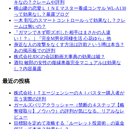
キなの？クレームや評判
横山建の恋愛ＬＩＮＥマスター養成コンサル WL-A130
って効果なし？暴露ブログ
一木 彰弘のスマートコントロールって効果なし？クレ
ームは無いの？
『ガマンできず即ズボした相手はまさかの人違
い！？』｜『完全M男化同棲生活 心花ゆら』他
身近な人の攻撃をなくす方法は詐欺という噂は本当？
あの掲示板での評判
株式会社JDCの会話動画大事典の効果は嘘？
酒匂 敏郎の女性の復縁奥義完全マニュアルは効果な
し？内容暴露
最近の投稿
株式会社ＩＴエージェンシーのＡＩバスター購入者が
言う実際の評判
ガールズバリアクラッシャー（禁断の４ステップ【略
奪寝取り】ノウハウ）の評判が気になる。リアルなレ
ビュー
目標額を定めて攻略する「ルーレット投資術」の返金