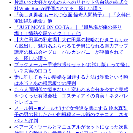
片思いの大好きなあの人へのリセット告白法の株式会
社White Rootが評価されてる 怪しい噂？
『美しき勇者 もーれつ仮面 怪奇人間椅子』｜『女幹部
軍団絶対絶命』他
『JUST MOVE ON CO-TA』｜『風呂場が俺の盛り
場！！情熱交尾でイク！！』他
【大仁田厚の邪道場】大仁田厚の根暗なひきこもりか
ら脱出し、魅力あふられるモテ男になれる魅力アップ
講座の株式会社グローバルカンパニーが評価されて
る 怪しい噂？
ブックメーカー手法欲張りセット(お試し版）って怪し
い？真実の口コミ
妻に許してもらい離婚を回避する方法は詐欺という噂
は本当？あの掲示板での評判
もう人間関係で悩まない！変われる自分を今すぐ実感
をつくった有限会社 エスティアイの真実！ネタバレ
とレビュー
メール術～■メールだけで女性達を虜にする 鈴木真梨
子の男の超したたか的極秘メール術のクチコミ ネタ
バレと評判
ペアーズ・ツールとマニュアルがセットになった次世