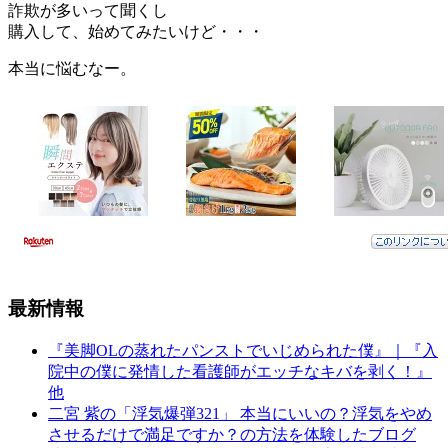
詐欺が多いって聞くし
購入して、始めてみたいけど・・・
本当に悩むなー。
最新情報
『美脚OLの蒸れたパンストでいじめられた僕』｜『入
院中の僕に発情した看護師がエッチなキバを剥く！』
他
二宮 紫の「浮気爆弾321」 本当にいいの？浮気をやめ
させるだけで満足ですか？の方法を体験したブログ