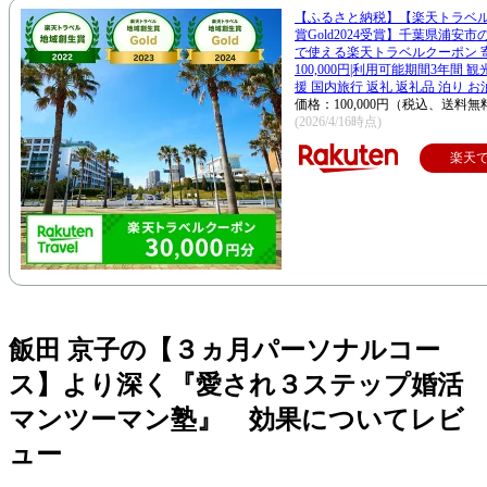
【ふるさと納税】【楽天トラベ
賞Gold2024受賞】千葉県浦安
で使える楽天トラベルクーポン 
100,000円|利用可能期間3年間 
援 国内旅行 返礼 返礼品 泊り お
価格：100,000円（税込、送料無
(2026/4/16時点)
楽天
飯田 京子の【３ヵ月パーソナルコー
ス】より深く『愛され３ステップ婚活
マンツーマン塾』 効果についてレビ
ュー