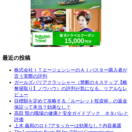
最近の投稿
株式会社ＩＴエージェンシーのＡＩバスター購入者が
言う実際の評判
ガールズバリアクラッシャー（禁断の４ステップ【略
奪寝取り】ノウハウ）の評判が気になる。リアルなレ
ビュー
目標額を定めて攻略する「ルーレット投資術」の返金
保証って本当？効果なし？
高田 賢の職場の健康と安全ガイドブック ネタバレと
評価
上木 義和のロト7アタッカーは効果なし？内容暴露
The Legendary Roots 88 Inc.のNext Communication