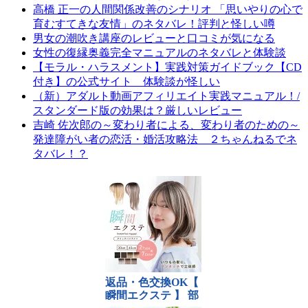
高橋 正一の人間関係改善のシナリオ 「思いやりの心で
育むすてきな友情」のネタバレ！評判と怪しい噂
男女の潮吹き講座のレビューと口コミが気になる
女性の復縁奥義完全マニュアルのネタバレと体験談
【モラル・ハラスメント】実践対策ガイドブック【CD
付き】の公式サイト 体験談が怪しい
（新）アダルト動画アフィリエイト実践マニュアル！/
スタンダード版の効果は？厳しいレビュー
吉崎 佐次郎の～変わり者による、変わり者のための～
発達障がい者の恋活・婚活攻略法 ２ちゃんねるでネ
タバレ！？