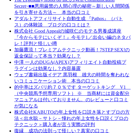
Secret~■■悪用厳禁の人間心理の秘密～新しい人間関係
を引き寄せる方法～ 本当の口コミ
アダルトアフィリサイト自動生成 『Pathos』（パト
ス）の体験談 ブログの口コミは？
株式会社 Good Appealの城咲仁のモテる男養成講座
『今からモテにいくぞ！』今モテ1／出会い編のネタバ
レ！評判と怪しい噂
加藤鷹流！プレミアムテクニック動画！7STEP SEX!の
返金保証って本当？効果なし？
中澤 一人のDUGA(APEX)アフィリエイト自動投稿プ
ラグインは効果なし？内容暴露
ウェブ書籍出版イデア 黒羽根 雄大の時間を奪われな
いコミュニケーション術 本当の口コミ
的中率はズバリ約７０％です ターゲットキング V1
（中央競馬予想専用ソフト） ※ 当商材には資金配分
マニュアルは付いておりません。のレビューと口コミ
が気になる
株式会社KABUTOの年上女性を口説き落とすプロの方
法＜出水聡－サトシ－憧れの年上女性を口説くプロの
テクニック＞購入者が言う実際の評判
復縁 成功の法則って怪しい？真実の口コミ