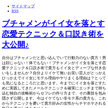
サイトマップ
RSS
ブチャメンがイイ女を落とす
恋愛テクニック＆口説き術を
大公開♪
自分はブチャメンだと思い込んでいて行動力のない貴方！男
は顔じゃない！体でもない！ブチャメンがイイ女を落とす恋
愛テクニック＆口説き術で貴方もイイ女とディープな付き合
いをしませんか？自分よりイケて無いお笑い芸人がとっかえ
ひっかえでイイ女にモテル理由やヤリまくる理由は？とって
も気になるところだと思います。今までにイイ女を落とすた
めに実践してきたメールテクニック＆確実にエッチまで持ち
込む独自の攻略術からセフレの作り方まで、その裏技を包み
隠さず公開します。今はイケてない非モテ系の貴方も、これ
からテクニックを磨いて貴方好みの女性からチヤホヤされる