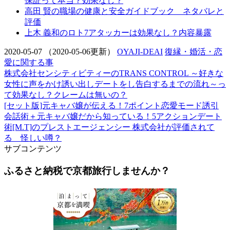
保証って本当？効果なし？
高田 賢の職場の健康と安全ガイドブック ネタバレと
評価
上木 義和のロト7アタッカーは効果なし？内容暴露
2020-05-07
（2020-05-06更新）
OYAJI-DEAI
復縁・婚活・恋
愛に関する事
株式会社センシティビティーのTRANS CONTROL ～好きな
女性に声をかけ誘い出しデートをし告白するまでの流れ～っ
て効果なし？クレームは無いの？
[セット版]元キャバ嬢が伝える！7ポイント恋愛モード誘引
会話術＋元キャバ嬢だから知っている！5アクションデート
術[M.T]のプレストエージェンシー 株式会社が評価されて
る 怪しい噂？
サブコンテンツ
ふるさと納税で京都旅行しませんか？