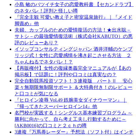
小島 敏のバツイチ女子の恋愛教科書 【セカンドラブ】
のネタバレ！評判と怪しい噂
『完全主観 可愛い教え子と密室温泉旅行』｜『メイド
脚責め』他
夫婦、カップルのための愛情復活の方法！★出水聡－
サトシ－の最強愛情復活術（株式会社KABUTO）の悪
評のレビューあり？
イソップコンサルティングジャパン 酒井洋輔のケンブ
リッジ式！女性に恋愛感情を沸き起こさせる方法 ２
ちゃんねるでネタバレ！？
【再販権付】女性の復縁奥義完全マニュアルが【あの
掲示板】で話題に！評判や口コミは真実なの？
完全自動競馬投資ソフト！３連複版 パートⅡ 安心
楽々無期限無制限サポート ＆大特典付き！のレビュー
と口コミが気になる
『ヒロイン凌辱 Vol.49 鉄腕美女ダイナウーマン』｜
『帰ってきたスーパーヒロイン14』他
名門校が実践する！シングルス基本練習プログラム ～
勝利に向かって、自ら考え工夫し行動するために～
[AKB0016]の口コミと２ｃｈの噂
3連複『万馬券レーダー』予想法（ソフト付）はインチ