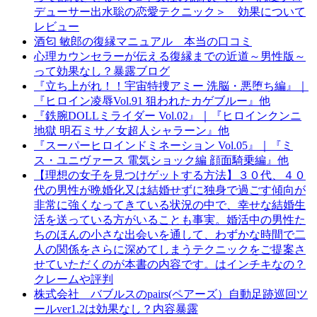
デューサー出水聡の恋愛テクニック＞ 効果について
レビュー
酒匂 敏郎の復縁マニュアル 本当の口コミ
心理カウンセラーが伝える復縁までの近道～男性版～
って効果なし？暴露ブログ
『立ち上がれ！！宇宙特捜アミー 洗脳・悪堕ち編』｜
『ヒロイン凌辱Vol.91 狙われたカゲブルー』他
『鉄腕DOLLミライダー Vol.02』｜『ヒロインクンニ
地獄 明石ミサ／女超人シャラーン』他
『スーパーヒロインドミネーション Vol.05』｜『ミ
ス・ユニヴァース 電気ショック編 顔面騎乗編』他
【理想の女子を見つけゲットする方法】３０代、４０
代の男性が晩婚化又は結婚せずに独身で過ごす傾向が
非常に強くなってきている状況の中で、幸せな結婚生
活を送っている方がいることも事実。婚活中の男性た
ちのほんの小さな出会いを通して、わずかな時間で二
人の関係をさらに深めてしまうテクニックをご提案さ
せていただくのが本書の内容です。はインチキなの？
クレームや評判
株式会社 バブルスのpairs(ペアーズ）自動足跡巡回ツ
ールver1.2は効果なし？内容暴露