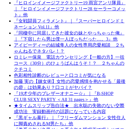
『ヒロインイメージファクトリー19 雨宮アンリ隊員』
｜『ヒロインイメージファクトリー28 セーラーコメッ
ト』他
『女戦闘員フィラメント』｜『スーパーヒロインドミ
ネーション Vol.11』他
『同棲中に同居してきた彼女の妹とやっちゃった俺』
｜『下宿したら男は僕一人ぼっちだった…。3』他
アイピーディーの結城隼人の女性専用恋愛相談 ２ち
ゃんねるでネタバレ！？
ロミレー保泉 電話カウンセリング【一般の方】一括
コース（30分）のひょうばんはうそ！？ ２ちゃんの
クチコミ
色彩相性診断のレビューと口コミが気になる
加藤 実の【錬女術】女性の恋愛感情を抱かせる「最後
の砦」は効果あり？口コミがヤバイ？
『19才少年のブレザーオナニー☆』｜『B-SHOP
CLUB SEXY PARTY ＜All 31 pages＞』他
★タイムスリップ告白法★ 出水聡の失敗のない交際
成功法 実録動画付の話題になっている内容
『黒ギャル暴行』｜『フリーダムマンション 女性住人
に脚責めされるM男たち』他