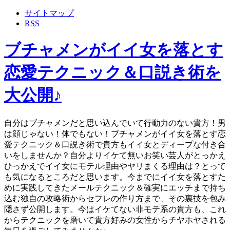
サイトマップ
RSS
ブチャメンがイイ女を落とす
恋愛テクニック＆口説き術を
大公開♪
自分はブチャメンだと思い込んでいて行動力のない貴方！男
は顔じゃない！体でもない！ブチャメンがイイ女を落とす恋
愛テクニック＆口説き術で貴方もイイ女とディープな付き合
いをしませんか？自分よりイケて無いお笑い芸人がとっかえ
ひっかえでイイ女にモテル理由やヤリまくる理由は？とって
も気になるところだと思います。今までにイイ女を落とすた
めに実践してきたメールテクニック＆確実にエッチまで持ち
込む独自の攻略術からセフレの作り方まで、その裏技を包み
隠さず公開します。今はイケてない非モテ系の貴方も、これ
からテクニックを磨いて貴方好みの女性からチヤホヤされる