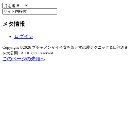
ア
ー
ー
カ
メタ情報
イ
ブ
ログイン
Copyright ©2026 ブチャメンがイイ女を落とす恋愛テクニック＆口説き術
を大公開♪ All Rights Reserved.
このページの先頭へ