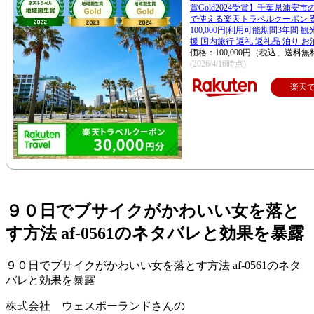
賞Gold2024受賞】千葉県浦安
で使える楽天トラベルクーポン 
100,000円|利用可能期間3年間 
援 国内旅行 返礼 返礼品 泊り お
価格：100,000円（税込、送料無
(2026/4/16時点)
楽天
９０日でブサイクがかわいい女を落と
す方法 af-0561のネタバレと効果を暴露
９０日でブサイクがかわいい女を落とす方法 af-0561のネタ
バレと効果を暴露
株式会社 ウェスポーランドさんの