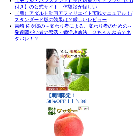
【モラル・ハラスメント】実践対策ガイドブック【CD
付き】の公式サイト 体験談が怪しい
（新）アダルト動画アフィリエイト実践マニュアル！/
スタンダード版の効果は？厳しいレビュー
吉崎 佐次郎の～変わり者による、変わり者のための～
発達障がい者の恋活・婚活攻略法 ２ちゃんねるでネ
タバレ！？