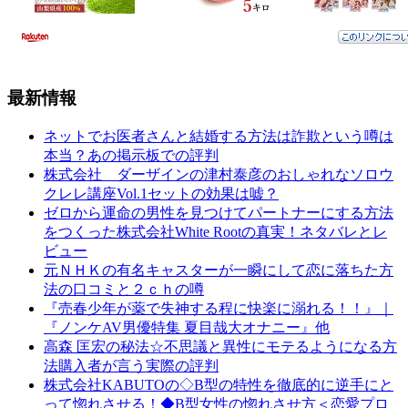
最新情報
ネットでお医者さんと結婚する方法は詐欺という噂は
本当？あの掲示板での評判
株式会社 ダーザインの津村泰彦のおしゃれなソロウ
クレレ講座Vol.1セットの効果は嘘？
ゼロから運命の男性を見つけてパートナーにする方法
をつくった株式会社White Rootの真実！ネタバレとレ
ビュー
元ＮＨＫの有名キャスターが一瞬にして恋に落ちた方
法の口コミと２ｃｈの噂
『売春少年が薬で失神する程に快楽に溺れる！！』｜
『ノンケAV男優特集 夏目哉大オナニー』他
高森 匡宏の秘法☆不思議と異性にモテるようになる方
法購入者が言う実際の評判
株式会社KABUTOの◇B型の特性を徹底的に逆手にと
って惚れさせる！◆B型女性の惚れさせ方＜恋愛プロ