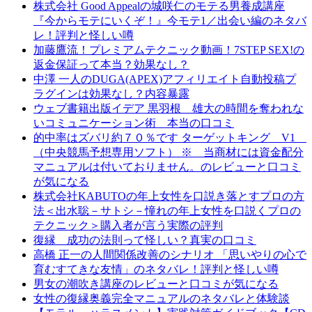
株式会社 Good Appealの城咲仁のモテる男養成講座
『今からモテにいくぞ！』今モテ1／出会い編のネタバ
レ！評判と怪しい噂
加藤鷹流！プレミアムテクニック動画！7STEP SEX!の
返金保証って本当？効果なし？
中澤 一人のDUGA(APEX)アフィリエイト自動投稿プ
ラグインは効果なし？内容暴露
ウェブ書籍出版イデア 黒羽根 雄大の時間を奪われな
いコミュニケーション術 本当の口コミ
的中率はズバリ約７０％です ターゲットキング V1
（中央競馬予想専用ソフト） ※ 当商材には資金配分
マニュアルは付いておりません。のレビューと口コミ
が気になる
株式会社KABUTOの年上女性を口説き落とすプロの方
法＜出水聡－サトシ－憧れの年上女性を口説くプロの
テクニック＞購入者が言う実際の評判
復縁 成功の法則って怪しい？真実の口コミ
高橋 正一の人間関係改善のシナリオ 「思いやりの心で
育むすてきな友情」のネタバレ！評判と怪しい噂
男女の潮吹き講座のレビューと口コミが気になる
女性の復縁奥義完全マニュアルのネタバレと体験談