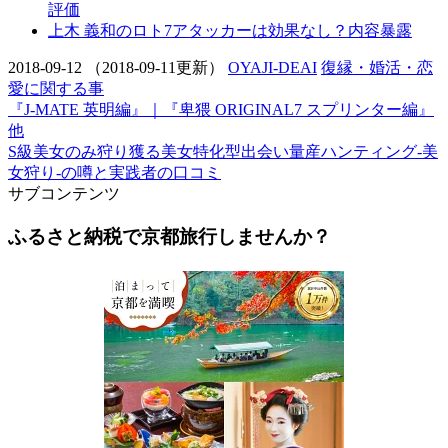
評価
上木 義和のロト7アタッカーは効果なし？内容暴露
2018-09-12
（2018-09-11更新）
OYAJI-DEAI
復縁・婚活・恋
愛に関する事
『J-MATE 英明編』｜『卑猥 ORIGINAL7 スプリンター編』
他
S級美女のみ狩り獲る美女特化型出会い量産ハンティング-美
女狩り-の噂と実践者の口コミ
サブコンテンツ
ふるさと納税で京都旅行しませんか？