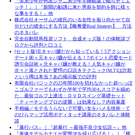
『美系少年が色黒ジャニ系少年を睡眠薬で眠らせてエ
ッチ！』｜『新聞の勧誘に来た男前を契約を餌に様々
な事をする！』他
株式会社オーサムの彼氏のいる女性を振り向かせて自
分だけの彼女にする方法【略奪愛Real Strategy】 方法
のネタバレ
完全自動競馬投資ソフト 合成オッズ版！の体験談ブ
ログから評判と口コミ
[セット版]元キャバ嬢だから知っている！5アクション
デート術＋元キャバ嬢が伝える！7ポイント恋愛モード
誘引会話術＋元キャバ嬢が教える！人気キャバ嬢が
次々と落とされた驚愕の口説きテクニック[M.T]は詐欺
という噂は本当？あの掲示板での評判
有限会社バジックの25年間100を切れなかった超へっぽ
こゴルファーでもわずか半年で平均30もスコアを縮め
た、最短ゴルフ上達法：ＤＶＤスイング基礎セット
「ティーチングプロの逆襲」は効果なし？内容暴露
手相編／モテるうらないで可愛い女をハメる技術・て
のひらマップ活用ボディタッチ講座のネタバレと体験
談
『暴行バス』｜『超暴行 ～最強不良少女伝説～』他
『単体モデルカナエが変態3Pを繰り広げる！』｜『横