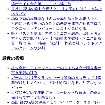
浜ボーイも金次第！…ミツル編』他
長谷川 記祥の別れた恋人とヨリを戻すには？ 方法の
ネタバレ
恋愛プロの高確率な社内恋愛成功法＜出水聡-サトシ-
社内にいる片思いの女性との恋愛を成功させるプロの
テクニック＞のレビューと口コミが気になる
時とリスクを制御して勝つテニス～結果が出せる考え
方とその実践ドリル～【亜細亜大学教授・テニス部監
督 堀内 昌一 指導・解説】 株式会社トレンドアク
アのクレームや評判
最近の投稿
株式会社ＩＴエージェンシーのＡＩバスター購入者が
言う実際の評判
ガールズバリアクラッシャー（禁断の４ステップ【略
奪寝取り】ノウハウ）の評判が気になる。リアルなレ
ビュー
目標額を定めて攻略する「ルーレット投資術」の返金
保証って本当？効果なし？
高田 賢の職場の健康と安全ガイドブック ネタバレと