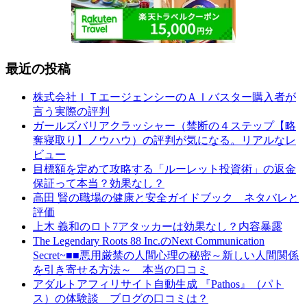
最近の投稿
株式会社ＩＴエージェンシーのＡＩバスター購入者が
言う実際の評判
ガールズバリアクラッシャー（禁断の４ステップ【略
奪寝取り】ノウハウ）の評判が気になる。リアルなレ
ビュー
目標額を定めて攻略する「ルーレット投資術」の返金
保証って本当？効果なし？
高田 賢の職場の健康と安全ガイドブック ネタバレと
評価
上木 義和のロト7アタッカーは効果なし？内容暴露
The Legendary Roots 88 Inc.のNext Communication
Secret~■■悪用厳禁の人間心理の秘密～新しい人間関係
を引き寄せる方法～ 本当の口コミ
アダルトアフィリサイト自動生成 『Pathos』（パト
ス）の体験談 ブログの口コミは？