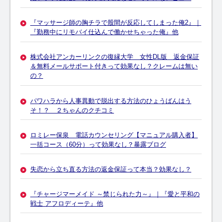
『マッサージ師の胸チラで股間が反応してしまった俺2』｜
『勤務中にリモバイ仕込んで働かせちゃった俺』他
株式会社アンカーリンクの復縁大学 女性DL版 返金保証
＆無料メールサポート付きって効果なし？クレームは無い
の？
パワハラから人事異動で脱出する方法のひょうばんはう
そ！？ ２ちゃんのクチコミ
ロミレー保泉 電話カウンセリング【マニュアル購入者】
一括コース（60分）って効果なし？暴露ブログ
失恋から立ち直る方法の返金保証って本当？効果なし？
『チャージマーメイド ～禁じられた力～』｜『愛と平和の
戦士 アフロディーテ』他