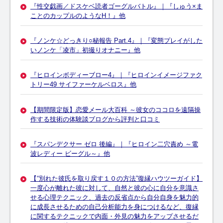
『性交戯画／ドスケベ読者ゴーグルバトル』｜『しゅう×ま
ことのカップルのようなH！』他
『ノンケ☆どっきり○秘報告 Part.4』｜『変態プレイがした
いノンケ「凌市」初撮りオナニー』他
『ヒロインボディーブロー4』｜『ヒロインイメージファク
トリー49 サイファーケルベロス』他
【期間限定版】恋愛メール大百科 ～彼女のココロを遠隔操
作する技術の体験談ブログから評判と口コミ
『スパンデクサー ゼロ 後編』｜『ヒロイン二穴責め ～電
波レディー ビーグル～』他
【“別れた彼氏を取り戻す１０の方法”復縁ハウツーガイド】
一度心が離れた彼に対して、自然と彼の心に自分を意識さ
せる心理テクニック、過去の反省点から自分自身を魅力的
に成長させるための自己分析能力を身につけるなど、復縁
に関するテクニックで内面・外見の魅力をアップさせるだ