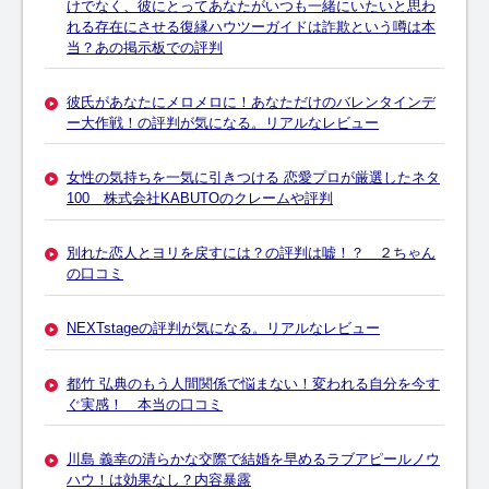
けでなく、彼にとってあなたがいつも一緒にいたいと思わ
れる存在にさせる復縁ハウツーガイドは詐欺という噂は本
当？あの掲示板での評判
彼氏があなたにメロメロに！あなただけのバレンタインデ
ー大作戦！の評判が気になる。リアルなレビュー
女性の気持ちを一気に引きつける 恋愛プロが厳選したネタ
100 株式会社KABUTOのクレームや評判
別れた恋人とヨリを戻すには？の評判は嘘！？ ２ちゃん
の口コミ
NEXTstageの評判が気になる。リアルなレビュー
都竹 弘典のもう人間関係で悩まない！変われる自分を今す
ぐ実感！ 本当の口コミ
川島 義幸の清らかな交際で結婚を早めるラブアピールノウ
ハウ！は効果なし？内容暴露