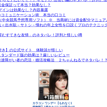
の返金保証って本当？効果なし？
プラグインは効果なし？内容暴露
いコミュニケーション術 本当の口コミ
 （中央競馬予想専用ソフト） ※ 当商材には資金配分マニュ
方法＜出水聡－サトシ－憧れの年上女性を口説くプロのテクニッ
で育むすてきな友情」のネタバレ！評判と怪しい噂
付き】の公式サイト 体験談が怪しい
スタンダード版の効果は？厳しいレビュー
発達障がい者の恋活・婚活攻略法 ２ちゃんねるでネタバレ！