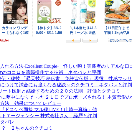
法-Excellent Couple- 怪しい噂！実践者のリアルな口
彼女のココロを遠隔操作する技術 ネタバレと評価
秘伝・秘技 「昇天技巧 秘伝書 免許皆伝版」 現役 性感マッ
につけて試合にも強くなる秘訣～のクチコミ ネタバレと評判
現役エリート医師と結婚するための２０の法則 評価とクチコミ
に夢中になり たった２１日でプロポーズされる！ 本質恋愛の
方法 効果についてレビュー
ドスケベ面接 マル秘LIVE！山崎一真編』他
プレストエージェンシー 株式会社さん 経歴と評判
タバレ
そ！？ ２ちゃんのクチコミ