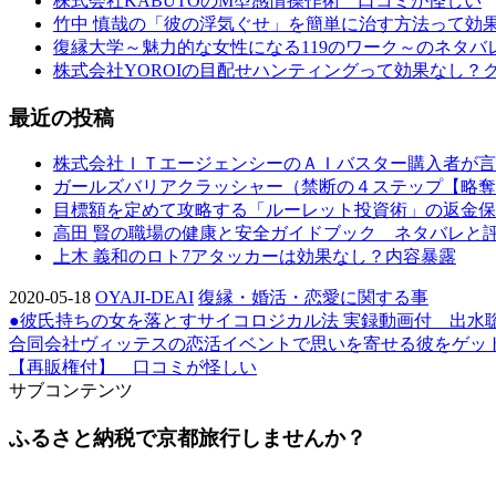
株式会社KABUTOのM型感情操作術 口コミが怪しい
竹中 慎哉の「彼の浮気ぐせ」を簡単に治す方法って効
復縁大学～魅力的な女性になる119のワーク～のネタバ
株式会社YOROIの目配せハンティングって効果なし？
最近の投稿
株式会社ＩＴエージェンシーのＡＩバスター購入者が言
ガールズバリアクラッシャー（禁断の４ステップ【略奪
目標額を定めて攻略する「ルーレット投資術」の返金保
高田 賢の職場の健康と安全ガイドブック ネタバレと
上木 義和のロト7アタッカーは効果なし？内容暴露
2020-05-18
OYAJI-DEAI
復縁・婚活・恋愛に関する事
●彼氏持ちの女を落とすサイコロジカル法 実録動画付 出水
合同会社ヴィッテスの恋活イベントで思いを寄せる彼をゲッ
【再販権付】 口コミが怪しい
サブコンテンツ
ふるさと納税で京都旅行しませんか？