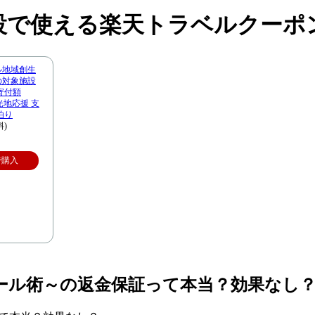
設で使える楽天トラベルクーポ
ル地域創生
市の対象施設
寄付額
観光地応援 支
泊り
料)
で購入
メール術～の返金保証って本当？効果なし