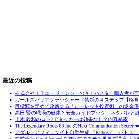
最近の投稿
株式会社ＩＴエージェンシーのＡＩバスター購入者が言
ガールズバリアクラッシャー（禁断の４ステップ【略奪
目標額を定めて攻略する「ルーレット投資術」の返金保
高田 賢の職場の健康と安全ガイドブック ネタバレと
上木 義和のロト7アタッカーは効果なし？内容暴露
The Legendary Roots 88 Inc.のNext Comm
アダルトアフィリサイト自動生成 『Pathos』（パト
株式会社 Good Appealの城咲仁のモテる男養成講