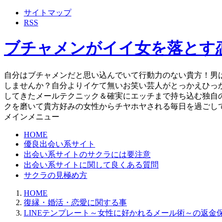
サイトマップ
RSS
ブチャメンがイイ女を落とす
自分はブチャメンだと思い込んでいて行動力のない貴方！男
しませんか？自分よりイケて無いお笑い芸人がとっかえひっ
してきたメールテクニック＆確実にエッチまで持ち込む独自
クを磨いて貴方好みの女性からチヤホヤされる毎日を過ごし
メインメニュー
HOME
優良出会い系サイト
出会い系サイトのサクラには要注意
出会い系サイトに関して良くある質問
サクラの見極め方
HOME
復縁・婚活・恋愛に関する事
LINEテンプレート～女性に好かれるメール術～の返金