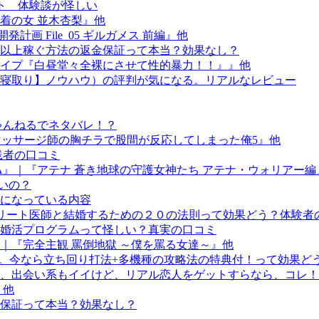
イト 体験談が怪しい
着の女 並木杏梨』他
画 File_05 ギルガメス 前編』他
以上稼ぐ方法の返金保証って本当？効果なし？
レイプ『白昼堂々全裸にさせて性的暴力！！』』他
寝取り】ノウハウ）の評判が気になる。リアルなレビュー
ゃんねるでネタバレ！？
『マッサージ師の胸チラで股間が反応してしまった俺5』他
践者の口コミ
A』｜『アテナ 蒼き地球の守護女神たち アテナ・ウォリアー編
無いの？
になっている内容
】現役エリート医師と結婚するための２０の法則って効果どう？体験
婚活プログラムって怪しい？真実の口コミ
｜『完全主観 罵倒地獄 ～僕を罵る女達～』他
法。今なら立ち回り打法+多機種の攻略法の特典付！って効果ど
、出会い系もイイけど、リアル恋人をゲットすらなら、コレ！”
』他
保証って本当？効果なし？