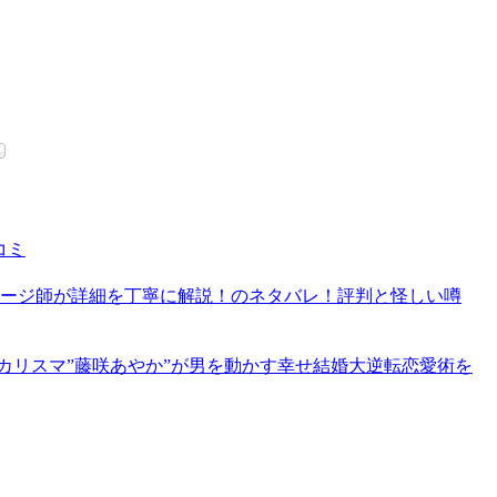
コミ
サージ師が詳細を丁寧に解説！のネタバレ！評判と怪しい噂
カリスマ”藤咲あやか”が男を動かす幸せ結婚大逆転恋愛術を