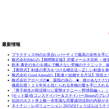
最新情報
プラクティス99のお見合いパーティで最高の女性を手に入れる方
株式会社R&Gの【期間限定版】恋愛メール大百科 ～
鈴木 康史の女心を掴んで離さない究極のテクニック、
【香田式】剣道の実力をつける稽古法～正しい剣道を身
株式会社 Good Appealの【医者と結婚する方法】
株式会社アローズの■ 薬指の決心 ■ 彼があなただけ
徹底伝授！１０年先も信じられる本物の愛を手に入れる
『男子校生が部活帰りに変態オナニー～野球部編～』｜『
[セット版]合コンスナイパー＆スナイパー3hoursの
伝説のホスト井上敬一非常識な恋愛成功法則の内容がネ
ネトナン・レボリューション 2015のひょうばんはう