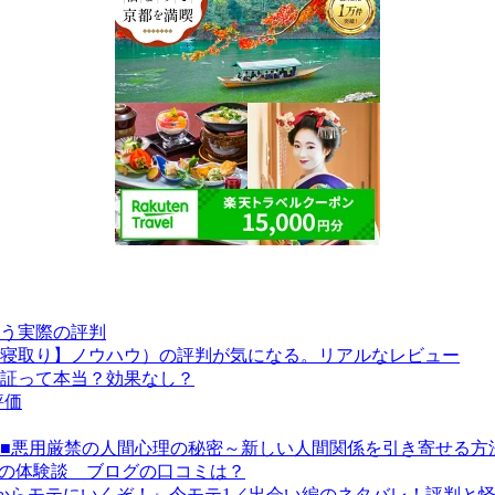
う実際の評判
寝取り】ノウハウ）の評判が気になる。リアルなレビュー
証って本当？効果なし？
評価
unication Secret~■■悪用厳禁の人間心理の秘密～新しい人間関係を引き
ス）の体験談 ブログの口コミは？
座『今からモテにいくぞ！』今モテ1／出会い編のネタバレ！評判と