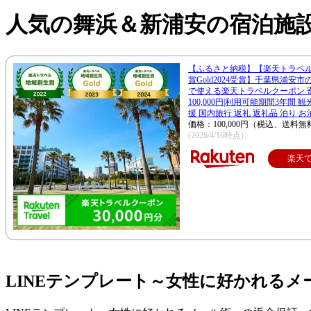
人気の舞浜＆新浦安の宿泊施
【ふるさと納税】【楽天トラベ
賞Gold2024受賞】千葉県浦安
で使える楽天トラベルクーポン 
100,000円|利用可能期間3年間 
援 国内旅行 返礼 返礼品 泊り お
価格：100,000円（税込、送料無
(2026/4/16時点)
楽天
LINEテンプレート～女性に好かれる