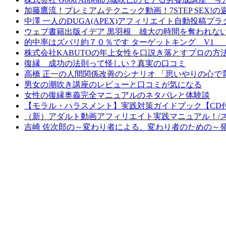
加藤鷹流！プレミアムテクニック動画！7STEP SEX!
中澤 一人のDUGA(APEX)アフィリエイト自動投稿
ウェブ書籍出版イデア 黒羽根 雄大の時間を奪われな
的中率はズバリ約７０％です ターゲットキング V1
株式会社KABUTOの年上女性を口説き落とすプロの
復縁 成功の法則って怪しい？真実の口コミ
高橋 正一の人間関係改善のシナリオ 「思いやりの心
男女の潮吹き講座のレビューと口コミが気になる
女性の復縁奥義完全マニュアルのネタバレと体験談
【モラル・ハラスメント】実践対策ガイドブック【CD
（新）アダルト動画アフィリエイト実践マニュアル！/
吉崎 佐次郎の～変わり者による、変わり者のための～