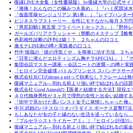
復縁LINE大全集（女性書籍版） by復縁大学の公式サ
『激痛！おんなのこの噛みつき責め』｜『ハミ尻競泳水
『仮面菩薩センジュリアン 第1巻』｜『レイプハンター開発計
ビジネスラブストーリー 女性にモテながら毎月３万円
『男尻顔騎3 第五章 プライベートセックス』｜『野外
ガールズバリアクラッシャー（禁断の４ステップ【略奪
色彩相性診断の評判は嘘！？ ２ちゃんの口コミ
激モテLINE術の噂と実践者の口コミ
竹中 慎哉の「彼の浮気ぐせ」を簡単に治す方法 ２ち
『日常に潜んだエロティシズム胸チラSPECIAL』｜
集団会話マスター講座 ～会話ニートの逆襲～の噂と実
『ヒロイン完全破壊 バトルプリンセス スパンデクサー
株式会社JECTのdrops a girlって効果なし？クレームは
復縁マニュアル―別れる前より強い絆で結ばれるの話題
株式会社 Good Appealの【医者と結婚する方法
４０代独身男性が３ヶ月で理想の女性と出会い結婚する
『街中で見かけた黒パンスト女子に発情しちゃった俺』
中川 武頼のパチスロ-リオパラダイス ボーナス直撃打
もしあなたが女の子と縁のない生活を送っているなら…
『ブルセラ☆ストライカー アミ』｜『ヒロイン討伐55
復縁マニュアル―別れる前より強い絆で結ばれるの返金