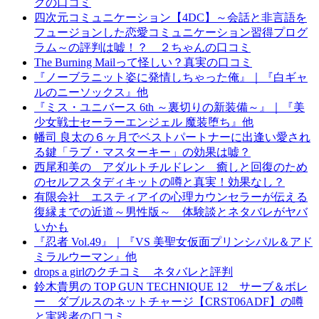
グの口コミ
四次元コミュニケーション【4DC】～会話と非言語を
フュージョンした恋愛コミュニケーション習得プログ
ラム～の評判は嘘！？ ２ちゃんの口コミ
The Burning Mailって怪しい？真実の口コミ
『ノーブラニット姿に発情しちゃった俺』｜『白ギャ
ルのニーソックス』他
『ミス・ユニバース 6th ～裏切りの新装備～』｜『美
少女戦士セーラーエンジェル 魔装堕ち』他
幡司 良太の６ヶ月でベストパートナーに出逢い愛され
る鍵「ラブ・マスターキー」の効果は嘘？
西尾和美の アダルトチルドレン 癒しと回復のため
のセルフスタディキットの噂と真実！効果なし？
有限会社 エスティアイの心理カウンセラーが伝える
復縁までの近道～男性版～ 体験談とネタバレがヤバ
いかも
『忍者 Vol.49』｜『VS 美聖女仮面プリンシパル＆アド
ミラルウーマン』他
drops a girlのクチコミ ネタバレと評判
鈴木貴男の TOP GUN TECHNIQUE 12 サーブ＆ボレ
ー ダブルスのネットチャージ【CRST06ADF】の噂
と実践者の口コミ