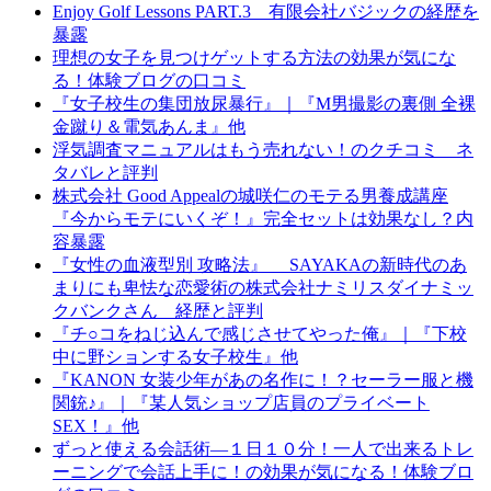
Enjoy Golf Lessons PART.3 有限会社バジックの経歴を
暴露
理想の女子を見つけゲットする方法の効果が気にな
る！体験ブログの口コミ
『女子校生の集団放尿暴行』｜『M男撮影の裏側 全裸
金蹴り＆電気あんま』他
浮気調査マニュアルはもう売れない！のクチコミ ネ
タバレと評判
株式会社 Good Appealの城咲仁のモテる男養成講座
『今からモテにいくぞ！』完全セットは効果なし？内
容暴露
『女性の血液型別 攻略法』 SAYAKAの新時代のあ
まりにも卑怯な恋愛術の株式会社ナミリスダイナミッ
クバンクさん 経歴と評判
『チ○コをねじ込んで感じさせてやった俺』｜『下校
中に野ションする女子校生』他
『KANON 女装少年があの名作に！？セーラー服と機
関銃♪』｜『某人気ショップ店員のプライベート
SEX！』他
ずっと使える会話術―１日１０分！一人で出来るトレ
ーニングで会話上手に！の効果が気になる！体験ブロ