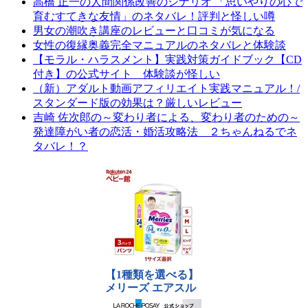
高橋 正一の人間関係改善のシナリオ 「思いやりの心で
育むすてきな友情」のネタバレ！評判と怪しい噂
男女の潮吹き講座のレビューと口コミが気になる
女性の復縁奥義完全マニュアルのネタバレと体験談
【モラル・ハラスメント】実践対策ガイドブック【CD
付き】の公式サイト 体験談が怪しい
（新）アダルト動画アフィリエイト実践マニュアル！/
スタンダード版の効果は？厳しいレビュー
吉崎 佐次郎の～変わり者による、変わり者のための～
発達障がい者の恋活・婚活攻略法 ２ちゃんねるでネ
タバレ！？