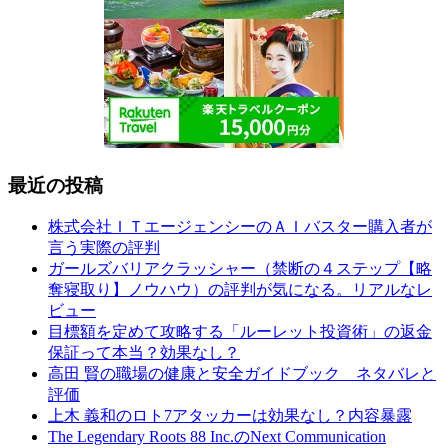
最近の投稿
株式会社ＩＴエージェンシーのＡＩバスター購入者が
言う実際の評判
ガールズバリアクラッシャー（禁断の４ステップ【略
奪寝取り】ノウハウ）の評判が気になる。リアルなレ
ビュー
目標額を定めて攻略する「ルーレット投資術」の返金
保証って本当？効果なし？
高田 賢の職場の健康と安全ガイドブック ネタバレと
評価
上木 義和のロト7アタッカーは効果なし？内容暴露
The Legendary Roots 88 Inc.のNext Communication