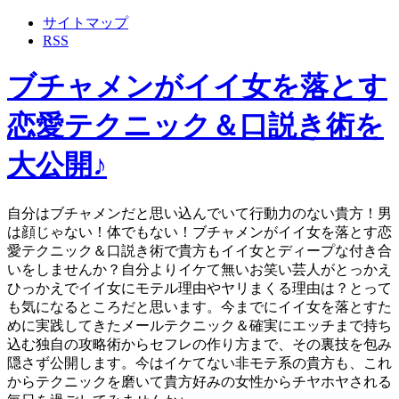
サイトマップ
RSS
ブチャメンがイイ女を落とす
恋愛テクニック＆口説き術を
大公開♪
自分はブチャメンだと思い込んでいて行動力のない貴方！男
は顔じゃない！体でもない！ブチャメンがイイ女を落とす恋
愛テクニック＆口説き術で貴方もイイ女とディープな付き合
いをしませんか？自分よりイケて無いお笑い芸人がとっかえ
ひっかえでイイ女にモテル理由やヤリまくる理由は？とって
も気になるところだと思います。今までにイイ女を落とすた
めに実践してきたメールテクニック＆確実にエッチまで持ち
込む独自の攻略術からセフレの作り方まで、その裏技を包み
隠さず公開します。今はイケてない非モテ系の貴方も、これ
からテクニックを磨いて貴方好みの女性からチヤホヤされる