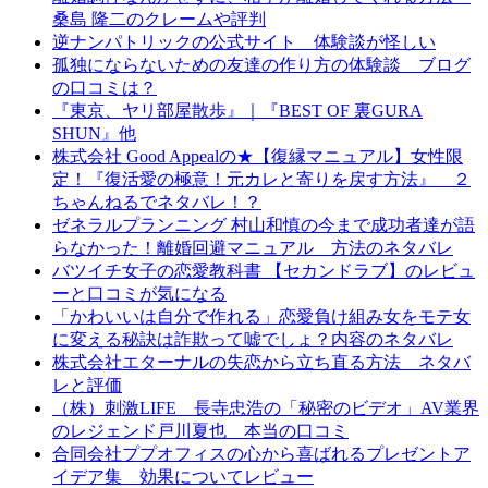
桑島 隆二のクレームや評判
逆ナンパトリックの公式サイト 体験談が怪しい
孤独にならないための友達の作り方の体験談 ブログ
の口コミは？
『東京、ヤリ部屋散歩』｜『BEST OF 裏GURA
SHUN』他
株式会社 Good Appealの★【復縁マニュアル】女性限
定！『復活愛の極意！元カレと寄りを戻す方法』 ２
ちゃんねるでネタバレ！？
ゼネラルプランニング 村山和慎の今まで成功者達が語
らなかった！離婚回避マニュアル 方法のネタバレ
バツイチ女子の恋愛教科書 【セカンドラブ】のレビュ
ーと口コミが気になる
「かわいいは自分で作れる」恋愛負け組み女をモテ女
に変える秘訣は詐欺って嘘でしょ？内容のネタバレ
株式会社エターナルの失恋から立ち直る方法 ネタバ
レと評価
（株）刺激LIFE 長寺忠浩の「秘密のビデオ」AV業界
のレジェンド戸川夏也 本当の口コミ
合同会社ププオフィスの心から喜ばれるプレゼントア
イデア集 効果についてレビュー