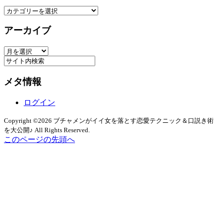
カ
テ
アーカイブ
ゴ
リ
ア
ー
ー
カ
メタ情報
イ
ブ
ログイン
Copyright ©2026 ブチャメンがイイ女を落とす恋愛テクニック＆口説き術
を大公開♪ All Rights Reserved.
このページの先頭へ