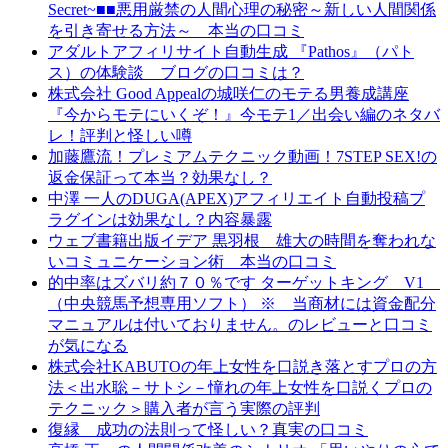
Secret~■■悪用厳禁の人間心理の秘密～新しい人間関係
を引き寄せる方法～ 本当の口コミ
アダルトアフィリサイト自動生成 『Pathos』（パト
ス）の体験談 ブログの口コミは？
株式会社 Good Appealの城咲仁のモテる男養成講座
『今からモテにいくぞ！』今モテ1／出会い編のネタバ
レ！評判と怪しい噂
加藤鷹流！プレミアムテクニック動画！7STEP SEX!の
返金保証って本当？効果なし？
中澤 一人のDUGA(APEX)アフィリエイト自動投稿プ
ラグインは効果なし？内容暴露
ウェブ書籍出版イデア 黒羽根 雄大の時間を奪われな
いコミュニケーション術 本当の口コミ
的中率はズバリ約７０％です ターゲットキング V1
（中央競馬予想専用ソフト） ※ 当商材には資金配分
マニュアルは付いておりません。のレビューと口コミ
が気になる
株式会社KABUTOの年上女性を口説き落とすプロの方
法＜出水聡－サトシ－憧れの年上女性を口説くプロの
テクニック＞購入者が言う実際の評判
復縁 成功の法則って怪しい？真実の口コミ