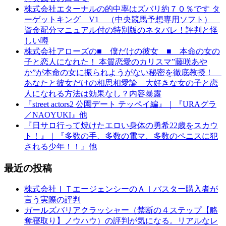
株式会社エターナルの的中率はズバリ約７０％です タ
ーゲットキング V1 （中央競馬予想専用ソフト）
資金配分マニュアル付の特別版のネタバレ！評判と怪
しい噂
株式会社アローズの■ 僕だけの彼女 ■ 本命の女の
子と恋人になれた！ 本質恋愛のカリスマ”藤咲あや
か”が本命の女に振られようがない秘密を徹底教授！
あなたと彼女だけの相思相愛論 大好きな女の子と恋
人になれる方法は効果なし？内容暴露
『street actors2 公園デート テッペイ編』｜『URAグラ
／NAOYUKI』他
『日サロ行って焼けたエロい身体の勇希22歳をスカウ
ト！』｜『多数の手、多数の電マ、多数のペニスに犯
される少年！！』他
最近の投稿
株式会社ＩＴエージェンシーのＡＩバスター購入者が
言う実際の評判
ガールズバリアクラッシャー（禁断の４ステップ【略
奪寝取り】ノウハウ）の評判が気になる。リアルなレ