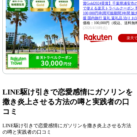
賞Gold2024受賞】千葉県浦安
で使える楽天トラベルクーポン 
100,000円|利用可能期間3年間 
援 国内旅行 返礼 返礼品 泊り お
価格：100,000円（税込、送料無
(2026/4/16時点)
楽天
LINE駆け引きで恋愛感情にガソリンを
撒き炎上させる方法の噂と実践者の口
コミ
LINE駆け引きで恋愛感情にガソリンを撒き炎上させる方法
の噂と実践者の口コミ